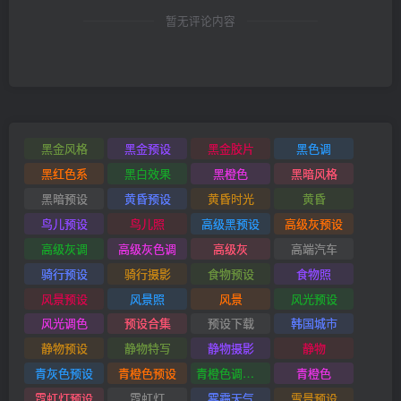
暂无评论内容
黑金风格
黑金预设
黑金胶片
黑色调
黑红色系
黑白效果
黑橙色
黑暗风格
黑暗预设
黄昏预设
黄昏时光
黄昏
鸟儿预设
鸟儿照
高级黑预设
高级灰预设
高级灰调
高级灰色调
高级灰
高端汽车
骑行预设
骑行摄影
食物预设
食物照
风景预设
风景照
风景
风光预设
风光调色
预设合集
预设下载
韩国城市
静物预设
静物特写
静物摄影
静物
青灰色预设
青橙色预设
青橙色调预设
青橙色
霓虹灯预设
霓虹灯
雾霾天气
雪景预设