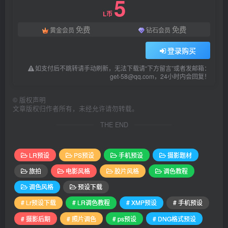
5
L币
免费
免费
黄金会员
钻石会员
登录购买
如支付后不跳转请手动刷新，无法下载请“下方留言”或者发邮箱：
get-58@qq.com，24小时内会回复！
©
版权声明
文章版权归作者所有，未经允许请勿转载。
THE END
LR预设
PS预设
手机预设
摄影题材
旅拍
电影风格
胶片风格
调色教程
调色风格
预设下载
# Lr预设下载
# LR调色教程
# XMP预设
# 手机预设
# 摄影后期
# 照片调色
# ps预设
# DNG格式预设