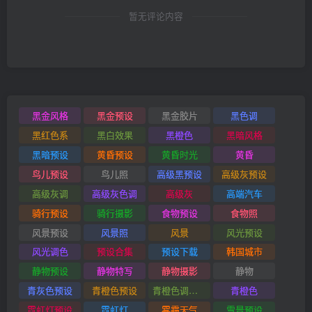
暂无评论内容
黑金风格
黑金预设
黑金胶片
黑色调
黑红色系
黑白效果
黑橙色
黑暗风格
黑暗预设
黄昏预设
黄昏时光
黄昏
鸟儿预设
鸟儿照
高级黑预设
高级灰预设
高级灰调
高级灰色调
高级灰
高端汽车
骑行预设
骑行摄影
食物预设
食物照
风景预设
风景照
风景
风光预设
风光调色
预设合集
预设下载
韩国城市
静物预设
静物特写
静物摄影
静物
青灰色预设
青橙色预设
青橙色调预设
青橙色
霓虹灯预设
霓虹灯
雾霾天气
雪景预设