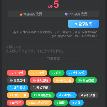
5
L币
免费
免费
黄金会员
钻石会员
登录购买
如支付后不跳转请手动刷新，无法下载请“下方留言”或者发邮箱：
get-58@qq.com，24小时内会回复！
©
版权声明
文章版权归作者所有，未经允许请勿转载。
THE END
LR预设
PS预设
婚礼
手机预设
摄影题材
清新透明
网红预设
调色教程
调色风格
预设下载
# Lr预设下载
# LR调色教程
# XMP预设
# 手机预设
# ps预设
# DNG格式预设
# 滤镜
# 人像