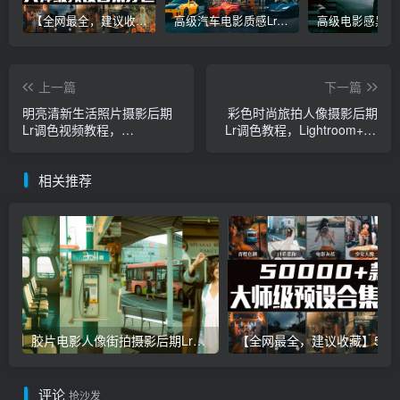
【全网最全，建议收藏】5万多款Lr顶级调色预设合集，精心整理，分类清晰，摄影师调色师必备素材，够用一辈子！
高级汽车电影质感Lr调色教程，手机滤镜PS+Lightroom预设下载！
上一篇
下一篇
明亮清新生活照片摄影后期
彩色时尚旅拍人像摄影后期
Lr调色视频教程，
Lr调色教程，Lightroom+Ps
Lightroom+Ps预设手机滤镜
预设手机滤镜下载！
下载！
相关推荐
胶片电影人像街拍摄影后期Lr调色教程，手机滤镜PS+Lightroom预设下载！
【全网最全，建议收藏】5万多款Lr顶级调色预设合集，
评论
抢沙发