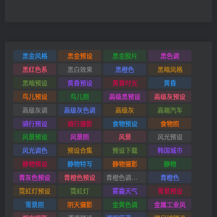
黑金风格
黑金预设
黑金胶片
黑色调
黑红色系
黑白效果
黑橙色
黑暗风格
黑暗预设
黄昏预设
黄昏时光
黄昏
鸟儿预设
鸟儿照
高级黑预设
高级灰预设
高级灰调
高级灰色调
高级灰
高端汽车
骑行预设
骑行摄影
食物预设
食物照
风景预设
风景照
风景
风光预设
风光调色
预设合集
预设下载
韩国城市
静物预设
静物特写
静物摄影
静物
青灰色预设
青橙色预设
青橙色调预设
青橙色
霓虹灯预设
霓虹灯
雾霾天气
雪景预设
雪景照
阴天摄影
金黄色调
金属工业风