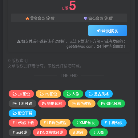
5
L币
免费
免费
黄金会员
钻石会员
登录购买
如支付后不跳转请手动刷新，无法下载请“下方留言”或者发邮箱：
get-58@qq.com，24小时内会回复！
©
版权声明
文章版权归作者所有，未经允许请勿转载。
THE END
LR预设
PS预设
人像
复古风格
手机预设
摄影题材
调色教程
调色风格
预设下载
# Lr预设下载
# LR调色教程
# XMP预设
# 手机预设
# ps预设
# DNG格式预设
# 滤镜
# 人像