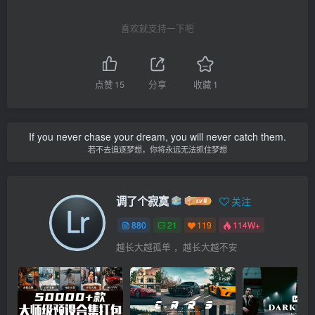
喜欢就支持一下吧
点赞
15
分享
收藏
1
If you never chase your dream, you will never catch them.
若不去追逐梦想，你将永远无法抓住梦想
调了个寂寞
关注
880
21
119
114W+
越长大越孤单 ，越长大越不安