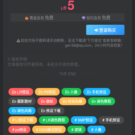
5
L币
免费
免费
黄金会员
钻石会员
登录购买
如支付后不跳转请手动刷新，无法下载请“下方留言”或者发邮箱：
get-58@qq.com，24小时内会回复！
©
版权声明
文章版权归作者所有，未经允许请勿转载。
THE END
LR预设
PS预设
人像
手机预设
摄影题材
旅拍
时尚风格
调色教程
调色风格
预设下载
# Lr预设下载
# LR调色教程
# XMP预设
# 手机预设
# ps预设
# DNG格式预设
# 滤镜
# 人像