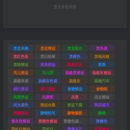
暂无评论内容
黑金风格
黑金预设
黑金胶片
黑色调
黑红色系
黑白效果
黑橙色
黑暗风格
黑暗预设
黄昏预设
黄昏时光
黄昏
鸟儿预设
鸟儿照
高级黑预设
高级灰预设
高级灰调
高级灰色调
高级灰
高端汽车
骑行预设
骑行摄影
食物预设
食物照
风景预设
风景照
风景
风光预设
风光调色
预设合集
预设下载
韩国城市
静物预设
静物特写
静物摄影
静物
青灰色预设
青橙色预设
青橙色调预设
青橙色
霓虹灯预设
霓虹灯
雾霾天气
雪景预设