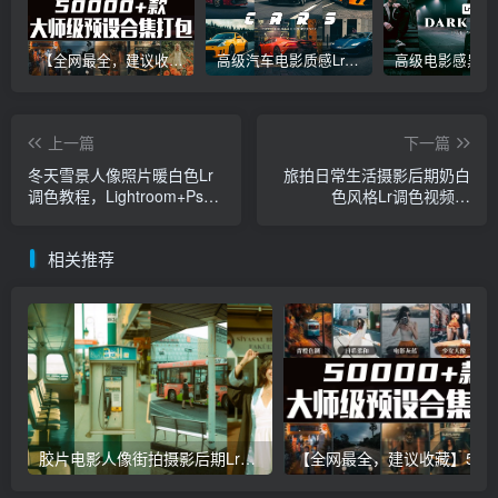
【全网最全，建议收藏】5万多款Lr顶级调色预设合集，精心整理，分类清晰，摄影师调色师必备素材，够用一辈子！
高级汽车电影质感Lr调色教程，手机滤镜PS+Lightroom预设下载！
上一篇
下一篇
冬天雪景人像照片暖白色Lr
旅拍日常生活摄影后期奶白
调色教程，Lightroom+Ps预
色风格Lr调色视频，
设手机滤镜下载！
Lightroom+Ps预设手机滤镜
下载！
相关推荐
胶片电影人像街拍摄影后期Lr调色教程，手机滤镜PS+Lightroom预设下载！
【全网最全，建议收藏】5万多款Lr顶级调色预设合集，