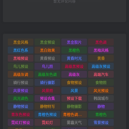
暂无评论内容
黑金风格
黑金预设
黑金胶片
黑色调
黑红色系
黑白效果
黑橙色
黑暗风格
黑暗预设
黄昏预设
黄昏时光
黄昏
鸟儿预设
鸟儿照
高级黑预设
高级灰预设
高级灰调
高级灰色调
高级灰
高端汽车
骑行预设
骑行摄影
食物预设
食物照
风景预设
风景照
风景
风光预设
风光调色
预设合集
预设下载
韩国城市
静物预设
静物特写
静物摄影
静物
青灰色预设
青橙色预设
青橙色调预设
青橙色
霓虹灯预设
霓虹灯
雾霾天气
雪景预设