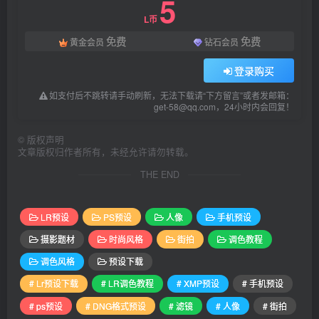
5
L币
免费
免费
黄金会员
钻石会员
登录购买
如支付后不跳转请手动刷新，无法下载请“下方留言”或者发邮箱：
get-58@qq.com，24小时内会回复！
©
版权声明
文章版权归作者所有，未经允许请勿转载。
THE END
LR预设
PS预设
人像
手机预设
摄影题材
时尚风格
街拍
调色教程
调色风格
预设下载
# Lr预设下载
# LR调色教程
# XMP预设
# 手机预设
# ps预设
# DNG格式预设
# 滤镜
# 人像
# 街拍