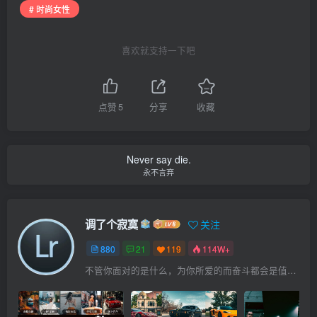
# 时尚女性
喜欢就支持一下吧
点赞
5
分享
收藏
Never say die.
永不言弃
调了个寂寞
关注
880
21
119
114W+
不管你面对的是什么，为你所爱的而奋斗都会是值得的