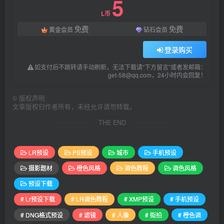
5
L币
免费
免费
黄金会员
钻石会员
登录购买
如支付后不跳转请手动刷新，无法下载请“下方留言”或者发邮箱：
get-58@qq.com，24小时内会回复！
©
版权声明
文章版权归作者所有，未经允许请勿转载。
THE END
LR预设
PS预设
城市
手机预设
摄影题材
橙色风格
调色教程
调色风格
预设下载
# Lr预设下载
# LR调色教程
# XMP预设
# 手机预设
# DNG格式预设
# 滤镜
# 人像
# 街拍
# 橙色调