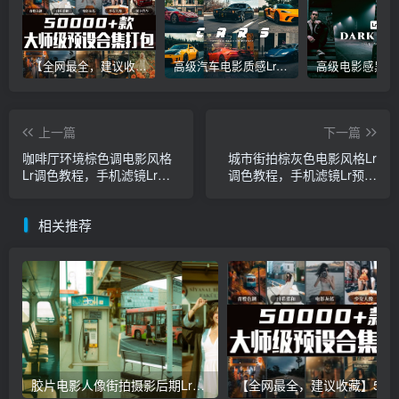
【全网最全，建议收藏】5万多款Lr顶级调色预设合集，精心整理，分类清晰，摄影师调色师必备素材，够用一辈子！
高级汽车电影质感Lr调色教程，手机滤镜PS+Lightroom预设下载！
上一篇
下一篇
咖啡厅环境棕色调电影风格
城市街拍棕灰色电影风格Lr
Lr调色教程，手机滤镜Lr预
调色教程，手机滤镜Lr预设
设下载！
下载！
相关推荐
胶片电影人像街拍摄影后期Lr调色教程，手机滤镜PS+Lightroom预设下载！
【全网最全，建议收藏】5万多款Lr顶级调色预设合集，