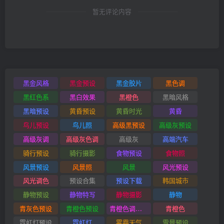
暂无评论内容
黑金风格
黑金预设
黑金胶片
黑色调
黑红色系
黑白效果
黑橙色
黑暗风格
黑暗预设
黄昏预设
黄昏时光
黄昏
鸟儿预设
鸟儿照
高级黑预设
高级灰预设
高级灰调
高级灰色调
高级灰
高端汽车
骑行预设
骑行摄影
食物预设
食物照
风景预设
风景照
风景
风光预设
风光调色
预设合集
预设下载
韩国城市
静物预设
静物特写
静物摄影
静物
青灰色预设
青橙色预设
青橙色调预设
青橙色
霓虹灯预设
霓虹灯
雾霾天气
雪景预设