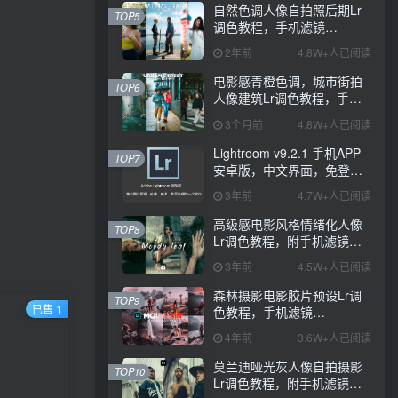
自然色调人像自拍照后期Lr
TOP5
调色教程，手机滤镜
PS+Lightroom预设下载！
2年前
4.8W+人已阅读
电影感青橙色调，城市街拍
TOP6
人像建筑Lr调色教程，手机
滤镜PS+Lightroom预设下
3个月前
4.8W+人已阅读
载！
Lightroom v9.2.1 手机APP
TOP7
安卓版，中文界面，免登录
直接激活破解版！
3年前
4.7W+人已阅读
高级感电影风格情绪化人像
TOP8
Lr调色教程，附手机滤镜
PS+Lightroom预设下载！
3年前
4.5W+人已阅读
森林摄影电影胶片预设Lr调
TOP9
已售 1
色教程，手机滤镜
Lightroom+Ps预设下载！
4年前
3.6W+人已阅读
莫兰迪哑光灰人像自拍摄影
TOP10
Lr调色教程，附手机滤镜