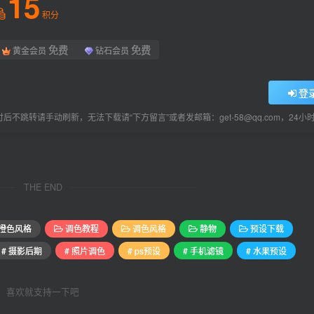
15
积分
免费
免费
黄金会员
钻石会员
登
后不跳转请手动刷新，无法下载请“下方留言”或者发邮箱：get-58@qq.com，24
THE END
橙色风格
调色教程
调色风格
静物
预设下载
# 摄影后期
# 照片调色
# ps预设
# 手机滤镜
# 水果预设
喜欢就支持一下吧