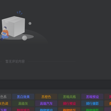
暂无评论内容
红色系
黑白效果
黑橙色
黑暗风格
黑暗预设
灰色调
高级灰
高端汽车
骑行预设
骑行摄影
设下载
韩国城市
静物预设
静物特写
静物摄影