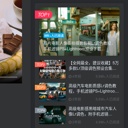
TOP1
9W+人已阅读
胶片电影人像街拍摄影后期Lr调色教程，
手机滤镜PS+Lightroom预设下载...
【全网最全，建议收藏】5万
TOP2
多款Lr顶级调色预设合集，
精心整理，分类清晰，摄影
4年前
5.9W+人已阅读
师调色师必备素材，够用一
辈子！
高级汽车电影质感Lr调色教
TOP3
程，手机滤镜PS+Lightroom
预设下载！
3年前
5.6W+人已阅读
高级电影感黑暗城市汽车人
TOP4
像Lr调色，附手机滤镜
PS+Lightroom预设下载！
3年前
4.9W+人已阅读