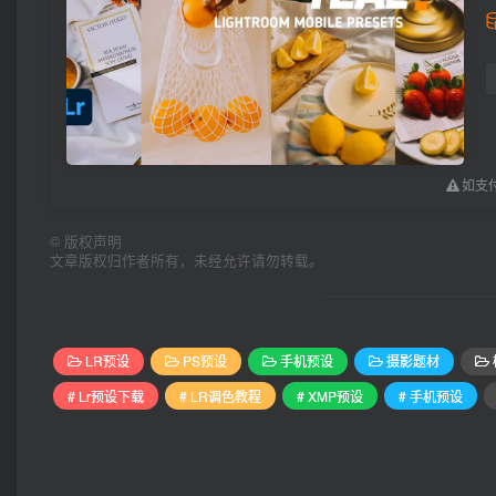
如支付
©
版权声明
文章版权归作者所有，未经允许请勿转载。
LR预设
PS预设
手机预设
摄影题材
# Lr预设下载
# LR调色教程
# XMP预设
# 手机预设