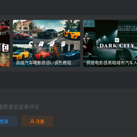
议收藏】5万多款Lr顶级调色预设合集，精心整理，分类清晰，摄影师调色师必备素材，够用一辈子！
高级汽车电影质感Lr调色教程，手机滤镜PS+Lightroom预设下载！
请登录后发表评论
登录
注册