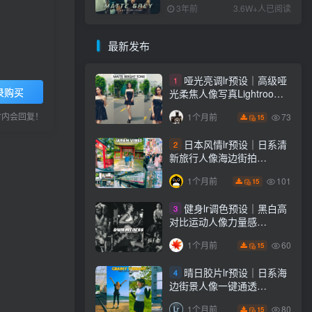
PS+Lightroom预设下载！
3年前
3.6W+人已阅读
最新发布
哑光亮调lr预设｜高级哑
1
录购买
光柔焦人像写真Lightroom
下载lr调色风格
小时内会回复！
73
1个月前
15
日本风情lr预设｜日系清
2
新旅行人像海边街拍
Lightroom下载lr调色风格
101
1个月前
15
健身lr调色预设｜黑白高
3
对比运动人像力量感
Lightroom下载lr预设风格
60
1个月前
15
晴日胶片lr预设｜日系海
4
边街景人像一键通透
Lightroom下载lr调色风格
80
1个月前
15