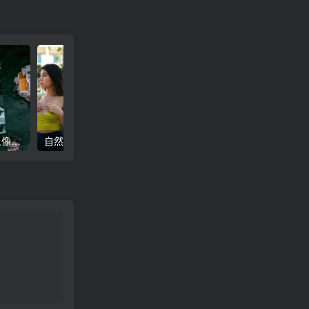
高级电影感黑暗城市汽车人像Lr调色，附手机滤镜PS+Lightroom预设下载！
自然色调人像自拍照后期Lr调色教程，手机滤镜PS+Lightroom预设下载！