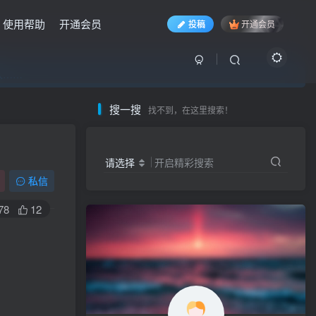
使用帮助
开通会员
投稿
开通会员
入……
入……
入……
搜一搜
找不到，在这里搜索！
请选择
开启精彩搜索
私信
78
12