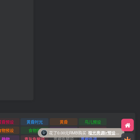
黄昏预设
黄昏时光
黄昏
鸟儿预设
食物预设
食物照
风景预设
风景照
豪爽地拿出30.00元RMB买下
VIP会员
大佬威武
静物
青灰色预设
青橙色预设
青橙色调预设