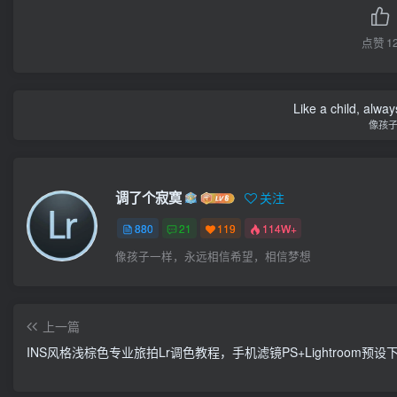
点赞
1
Like a child, alway
像孩
调了个寂寞
关注
880
21
119
114W+
像孩子一样，永远相信希望，相信梦想
上一篇
INS风格浅棕色专业旅拍Lr调色教程，手机滤镜PS+Lightroom预设