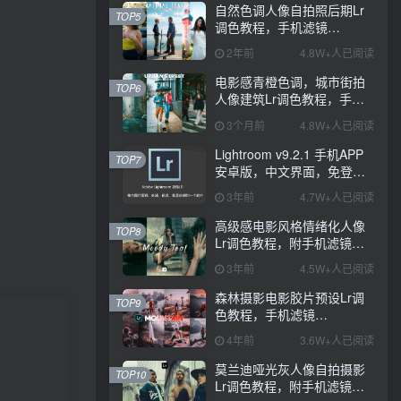
自然色调人像自拍照后期Lr
TOP5
调色教程，手机滤镜
PS+Lightroom预设下载！
2年前
4.8W+人已阅读
电影感青橙色调，城市街拍
TOP6
人像建筑Lr调色教程，手机
滤镜PS+Lightroom预设下
3个月前
4.8W+人已阅读
载！
Lightroom v9.2.1 手机APP
TOP7
安卓版，中文界面，免登录
直接激活破解版！
3年前
4.7W+人已阅读
高级感电影风格情绪化人像
TOP8
Lr调色教程，附手机滤镜
PS+Lightroom预设下载！
3年前
4.5W+人已阅读
森林摄影电影胶片预设Lr调
TOP9
色教程，手机滤镜
Lightroom+Ps预设下载！
4年前
3.6W+人已阅读
莫兰迪哑光灰人像自拍摄影
TOP10
Lr调色教程，附手机滤镜