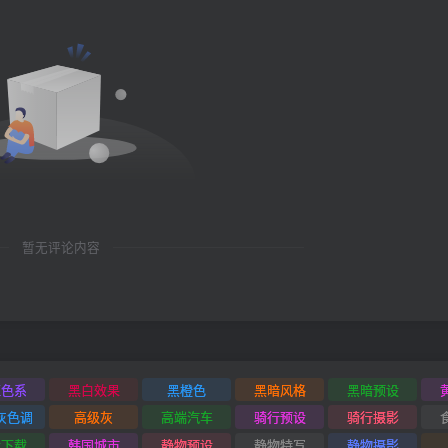
暂无评论内容
红色系
黑白效果
黑橙色
黑暗风格
黑暗预设
灰色调
高级灰
高端汽车
骑行预设
骑行摄影
设下载
韩国城市
静物预设
静物特写
静物摄影