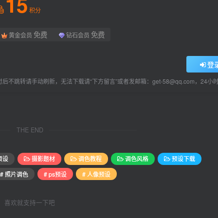
15
积分
免费
免费
黄金会员
钻石会员
登
后不跳转请手动刷新，无法下载请“下方留言”或者发邮箱：get-58@qq.com，24
THE END
预设
摄影题材
调色教程
调色风格
预设下载
# 照片调色
# ps预设
# 人像预设
喜欢就支持一下吧