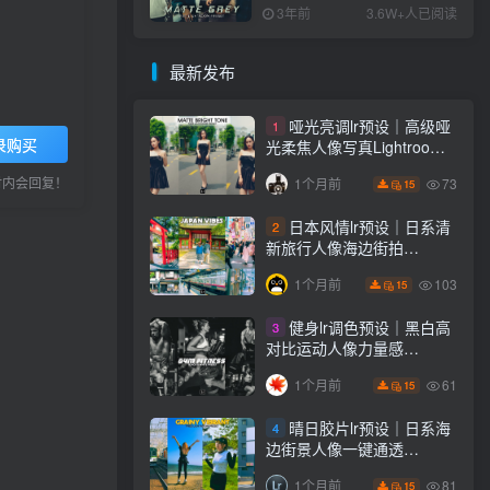
PS+Lightroom预设下载！
3年前
3.6W+人已阅读
最新发布
哑光亮调lr预设｜高级哑
1
录购买
光柔焦人像写真Lightroom
下载lr调色风格
小时内会回复！
73
1个月前
15
日本风情lr预设｜日系清
2
新旅行人像海边街拍
Lightroom下载lr调色风格
103
1个月前
15
健身lr调色预设｜黑白高
3
对比运动人像力量感
Lightroom下载lr预设风格
61
1个月前
15
晴日胶片lr预设｜日系海
4
边街景人像一键通透
Lightroom下载lr调色风格
81
1个月前
15