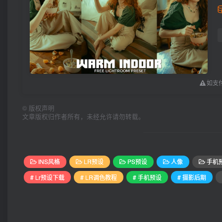
如支付
©
版权声明
文章版权归作者所有，未经允许请勿转载。
INS风格
LR预设
PS预设
人像
手机
# Lr预设下载
# LR调色教程
# 手机预设
# 摄影后期