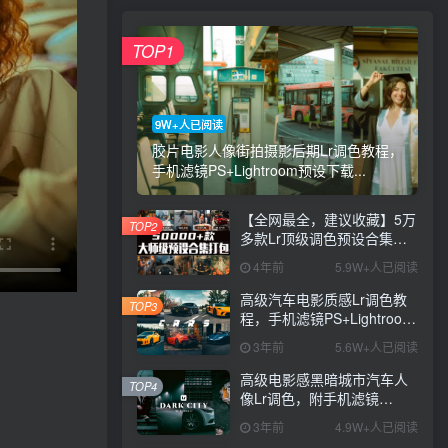
TOP1
9W+人已阅读
胶片电影人像街拍摄影后期Lr调色教程，
手机滤镜PS+Lightroom预设下载...
【全网最全，建议收藏】5万
TOP2
多款Lr顶级调色预设合集，
精心整理，分类清晰，摄影
4年前
5.9W+人已阅读
师调色师必备素材，够用一
辈子！
高级汽车电影质感Lr调色教
TOP3
程，手机滤镜PS+Lightroom
预设下载！
3年前
5.6W+人已阅读
高级电影感黑暗城市汽车人
TOP4
像Lr调色，附手机滤镜
PS+Lightroom预设下载！
3年前
4.9W+人已阅读