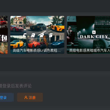
议收藏】5万多款Lr顶级调色预设合集，精心整理，分类清晰，摄影师调色师必备素材，够用一辈子！
高级汽车电影质感Lr调色教程，手机滤镜PS+Lightroom预设下载！
请登录后发表评论
登录
注册