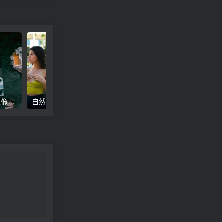
高级电影感黑暗城市汽车人像Lr调色，附手机滤镜PS+Lightroom预设下载！
自然色调人像自拍照后期Lr调色教程，手机滤镜PS+Lightroom预设下载！