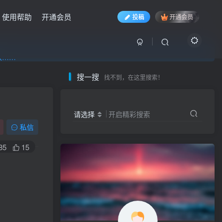
使用帮助
开通会员
投稿
开通会员
入……
入……
入……
搜一搜
找不到，在这里搜索！
请选择
开启精彩搜索
私信
85
15