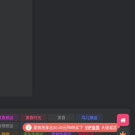
黄昏预设
黄昏时光
黄昏
鸟儿预设
食物预设
食物照
风景预设
风景照
花了5.00元RMB购买积分
静物
青灰色预设
青橙色预设
青橙色调预设