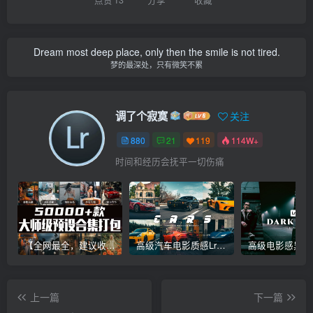
Dream most deep place, only then the smile is not tired.
梦的最深处，只有微笑不累
调了个寂寞
关注
880
21
119
114W+
时间和经历会抚平一切伤痛
【全网最全，建议收藏】5万多款Lr顶级调色预设合集，精心整理，分类清晰，摄影师调色师必备素材，够用一辈子！
高级汽车电影质感Lr调色教程，手机滤镜PS+Lightroom预设下载！
上一篇
下一篇