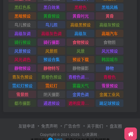
黑红色系
黑白效果
黑橙色
黑暗风格
黑暗预设
黄昏预设
黄昏时光
黄昏
鸟儿预设
鸟儿照
高级黑预设
高级灰预设
高级灰调
高级灰色调
高级灰
高端汽车
骑行预设
骑行摄影
食物预设
食物照
风景预设
风景照
风景
风光预设
风光调色
预设合集
预设下载
韩国城市
静物预设
静物特写
静物摄影
静物
青灰色预设
青橙色预设
青橙色调预设
青橙色
霓虹灯预设
霓虹灯
雾霾天气
雪景预设
雪景照
阴天摄影
金黄色调
金属工业风
都市摄影
通透预设
透明度滑块插件
踢足球预设
友链申请
免责声明
广告合作
关于我们
盘友圈
Copyright © 2021-2025 ·
Lr资源网
·