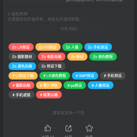
©
版权声明
文章版权归作者所有，未经允许请勿转载。
THE END
LR预设
PS预设
人像
手机预设
摄影题材
电影风格
街拍
调色教程
调色风格
预设下载
# Lr预设下载
# LR调色教程
# XMP预设
# 手机预设
# 摄影后期
# 照片调色
# ps预设
# 人像预设
# 手机滤镜
# 暗黑风格
喜欢就支持一下吧
点赞
13
分享
收藏