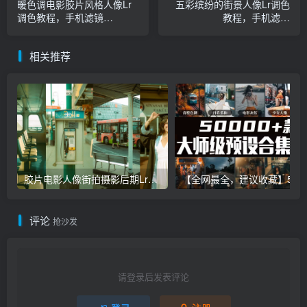
暖色调电影胶片风格人像Lr
五彩缤纷的街景人像Lr调色
调色教程，手机滤镜
教程，手机滤镜
PS+Lightroom预设下载！
PS+Lightroom预设下载！
相关推荐
胶片电影人像街拍摄影后期Lr调色教程，手机滤镜PS+Lightroom预设下载！
【全网最全，建议收藏】5万多款Lr顶级调色预设合集，
评论
抢沙发
请登录后发表评论