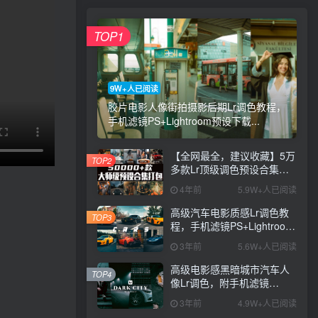
TOP1
9W+人已阅读
胶片电影人像街拍摄影后期Lr调色教程，
手机滤镜PS+Lightroom预设下载...
【全网最全，建议收藏】5万
TOP2
多款Lr顶级调色预设合集，
精心整理，分类清晰，摄影
4年前
5.9W+人已阅读
师调色师必备素材，够用一
辈子！
高级汽车电影质感Lr调色教
TOP3
程，手机滤镜PS+Lightroom
预设下载！
3年前
5.6W+人已阅读
高级电影感黑暗城市汽车人
TOP4
像Lr调色，附手机滤镜
PS+Lightroom预设下载！
3年前
4.9W+人已阅读