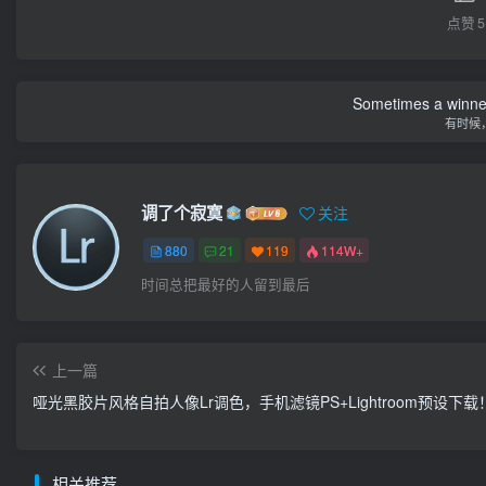
点赞
5
Sometimes a winner 
有时候
调了个寂寞
关注
880
21
119
114W+
时间总把最好的人留到最后
上一篇
哑光黑胶片风格自拍人像Lr调色，手机滤镜PS+Lightroom预设下载
相关推荐