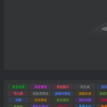
黑金风格
黑金预设
黑金胶片
黑色调
黑
鸟儿照
高级黑预设
高级灰预设
高级灰调
高级
风景
风光预设
风光调色
预设合集
预
青橙色
霓虹灯预设
霓虹灯
雾霾天气
雪