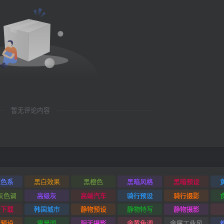
暂无评论内容
红色系
黑白效果
黑橙色
黑暗风格
黑暗预设
灰色调
高级灰
高端汽车
骑行预设
骑行摄影
设下载
韩国城市
静物预设
静物特写
静物摄影
景预设
雪景照
阴天摄影
金黄色调
金属工业风