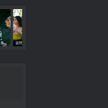
高级电影感黑暗城市汽车人像Lr调色，附手机滤镜PS+Lightroom预设下载！
自然色调人像自拍照后期Lr调色教程，手机滤镜PS+Lightroom预设下载！