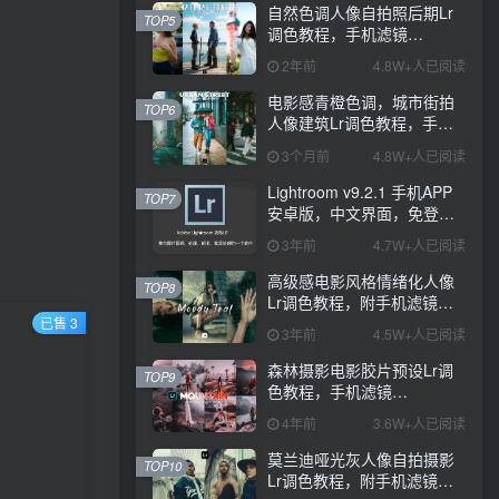
自然色调人像自拍照后期Lr
TOP5
调色教程，手机滤镜
PS+Lightroom预设下载！
2年前
4.8W+人已阅读
电影感青橙色调，城市街拍
TOP6
人像建筑Lr调色教程，手机
滤镜PS+Lightroom预设下
3个月前
4.8W+人已阅读
载！
Lightroom v9.2.1 手机APP
TOP7
安卓版，中文界面，免登录
直接激活破解版！
3年前
4.7W+人已阅读
高级感电影风格情绪化人像
TOP8
Lr调色教程，附手机滤镜
PS+Lightroom预设下载！
已售 3
3年前
4.5W+人已阅读
森林摄影电影胶片预设Lr调
TOP9
色教程，手机滤镜
Lightroom+Ps预设下载！
4年前
3.6W+人已阅读
莫兰迪哑光灰人像自拍摄影
TOP10
Lr调色教程，附手机滤镜