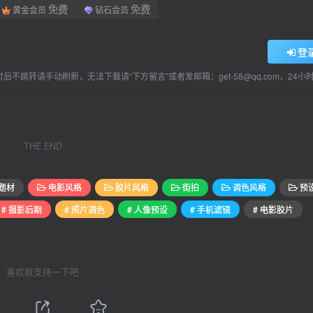
免费
免费
黄金会员
钻石会员
登
后不跳转请手动刷新，无法下载请“下方留言”或者发邮箱：get-58@qq.com，24
THE END
题材
电影风格
胶片风格
街拍
调色风格
预
# 摄影后期
# 照片调色
# 人像预设
# 手机滤镜
# 电影胶片
喜欢就支持一下吧