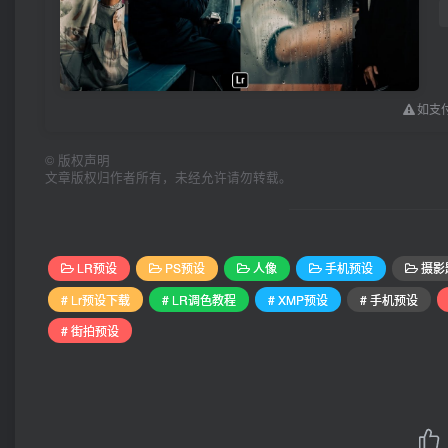
如支付
©
版权声明
文章版权归作者所有，未经允许请勿转载。
LR预设
PS预设
人像
手机预设
摄影
# Lr预设下载
# LR调色教程
# XMP预设
# 手机预设
# 街拍预设