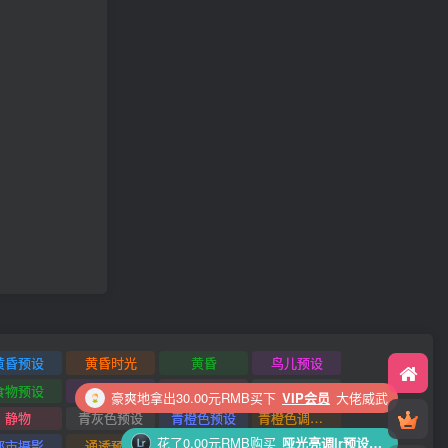
黄昏预设
黄昏时光
黄昏
鸟儿预设
食物预设
食物照
风景预设
风景照
花了0.00元RMB购买
哑光亮调lr预设｜高级哑光柔焦人像写真Lightroom下载lr调色风格
静物
青灰色预设
青橙色预设
青橙色调预设
豪爽地拿出30.00元RMB买下
VIP会员
大佬威武
都市摄影
通透预设
透明度滑块插件
踢足球预设