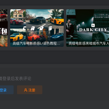
议收藏】5万多款Lr顶级调色预设合集，精心整理，分类清晰，摄影师调色师必备素材，够用一辈子！
高级汽车电影质感Lr调色教程，手机滤镜PS+Lightroom预设下载！
请登录后发表评论
登录
注册