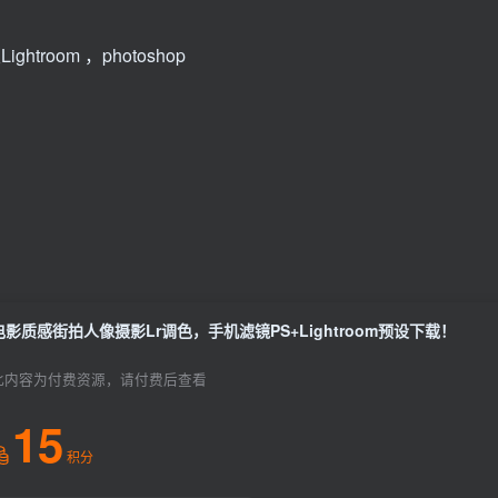
ghtroom ，photoshop
电影质感街拍人像摄影Lr调色，手机滤镜PS+Lightroom预设下载！
此内容为付费资源，请付费后查看
15
积分