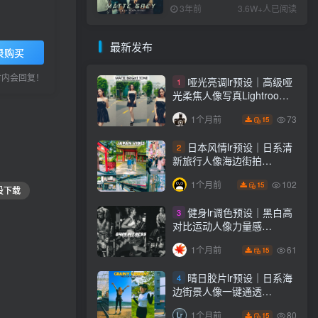
PS+Lightroom预设下载！
3年前
3.6W+人已阅读
最新发布
录购买
小时内会回复！
哑光亮调lr预设｜高级哑
1
光柔焦人像写真Lightroom
下载lr调色风格
73
1个月前
15
日本风情lr预设｜日系清
2
新旅行人像海边街拍
Lightroom下载lr调色风格
102
1个月前
15
设下载
健身lr调色预设｜黑白高
3
对比运动人像力量感
Lightroom下载lr预设风格
61
1个月前
15
晴日胶片lr预设｜日系海
4
边街景人像一键通透
Lightroom下载lr调色风格
80
1个月前
15