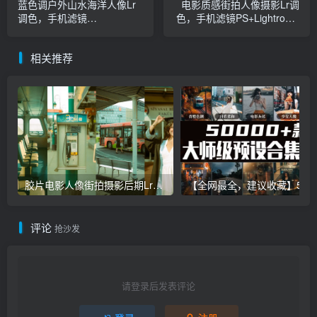
蓝色调户外山水海洋人像Lr
电影质感街拍人像摄影Lr调
调色，手机滤镜
色，手机滤镜PS+Lightroom
PS+Lightroom预设下载！
预设下载！
相关推荐
胶片电影人像街拍摄影后期Lr调色教程，手机滤镜PS+Lightroom预设下载！
【全网最全，建议收藏】5万多款Lr顶级调色预设合集，
评论
抢沙发
请登录后发表评论