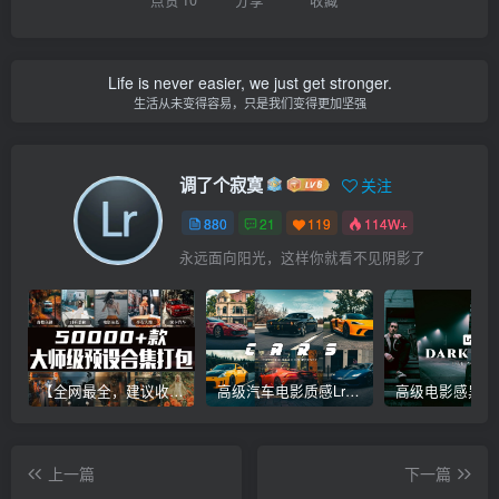
Life is never easier, we just get stronger.
生活从未变得容易，只是我们变得更加坚强
调了个寂寞
关注
880
21
119
114W+
永远面向阳光，这样你就看不见阴影了
【全网最全，建议收藏】5万多款Lr顶级调色预设合集，精心整理，分类清晰，摄影师调色师必备素材，够用一辈子！
高级汽车电影质感Lr调色教程，手机滤镜PS+Lightroom预设下载！
上一篇
下一篇