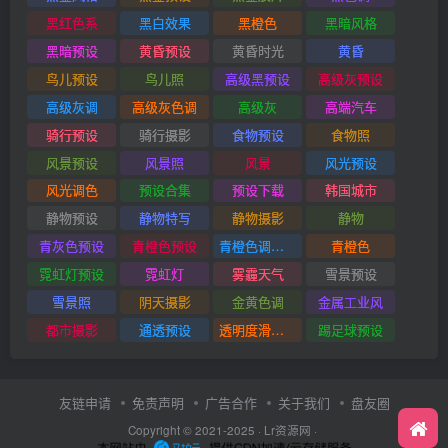
黑红色系
黑白效果
黑橙色
黑暗风格
黑暗预设
黄昏预设
黄昏时光
黄昏
鸟儿预设
鸟儿照
高级黑预设
高级灰预设
高级灰调
高级灰色调
高级灰
高端汽车
骑行预设
骑行摄影
食物预设
食物照
风景预设
风景照
风景
风光预设
风光调色
预设合集
预设下载
韩国城市
静物预设
静物特写
静物摄影
静物
青灰色预设
青橙色预设
青橙色调预设
青橙色
霓虹灯预设
霓虹灯
雾霾天气
雪景预设
雪景照
阴天摄影
金黄色调
金属工业风
都市摄影
通透预设
透明度滑块插件
踢足球预设
友链申请
免责声明
广告合作
关于我们
盘友圈
Copyright © 2021-2025 ·
Lr资源网
·