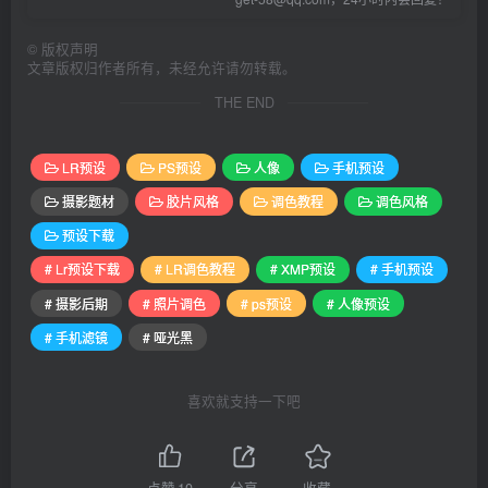
©
版权声明
文章版权归作者所有，未经允许请勿转载。
THE END
LR预设
PS预设
人像
手机预设
摄影题材
胶片风格
调色教程
调色风格
预设下载
# Lr预设下载
# LR调色教程
# XMP预设
# 手机预设
# 摄影后期
# 照片调色
# ps预设
# 人像预设
# 手机滤镜
# 哑光黑
喜欢就支持一下吧
点赞
10
分享
收藏