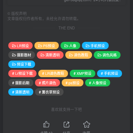
©
版权声明
文章版权归作者所有，未经允许请勿转载。
THE END
LR预设
PS预设
人像
手机预设
摄影题材
清新透明
调色教程
调色风格
预设下载
# Lr预设下载
# LR调色教程
# XMP预设
# 手机预设
# 摄影后期
# 照片调色
# ps预设
# 人像预设
# 清新透明
# 薰衣草预设
喜欢就支持一下吧
点赞
13
分享
收藏