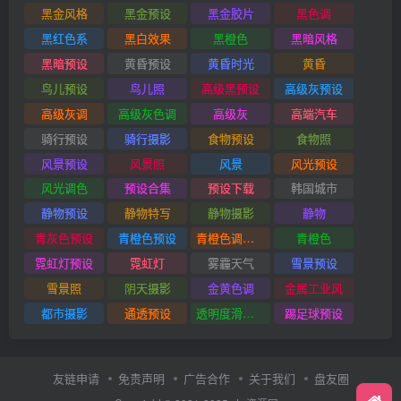
黑金风格
黑金预设
黑金胶片
黑色调
黑红色系
黑白效果
黑橙色
黑暗风格
黑暗预设
黄昏预设
黄昏时光
黄昏
鸟儿预设
鸟儿照
高级黑预设
高级灰预设
高级灰调
高级灰色调
高级灰
高端汽车
骑行预设
骑行摄影
食物预设
食物照
风景预设
风景照
风景
风光预设
风光调色
预设合集
预设下载
韩国城市
静物预设
静物特写
静物摄影
静物
青灰色预设
青橙色预设
青橙色调预设
青橙色
霓虹灯预设
霓虹灯
雾霾天气
雪景预设
雪景照
阴天摄影
金黄色调
金属工业风
都市摄影
通透预设
透明度滑块插件
踢足球预设
友链申请
免责声明
广告合作
关于我们
盘友圈