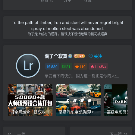
To the path of timber, iron and steel will never regret bright
spray of molten steel was abandoned.
为了走上成材的道路，钢铁决不惋惜璀璨的钢花被遗弃
调了个寂寞
关注
880
21
119
114W+
享受当下的快乐，因为这一刻正是你的人生
【全网最全，建议收藏】5万多款Lr顶级调色预设合集，精心整理，分类清晰，摄影师调色师必备素材，够用一辈子！
高级汽车电影质感Lr调色教程，手机滤镜PS+Lightroom预设下载！
上一篇
下一篇