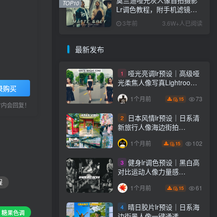
TOP10
Lr调色教程，附手机滤镜
PS+Lightroom预设下载！
3年前
3.6W+人已阅读
最新发布
哑光亮调lr预设｜高级哑
1
光柔焦人像写真Lightroom
录购买
下载lr调色风格
73
1个月前
15
小时内会回复！
日本风情lr预设｜日系清
2
新旅行人像海边街拍
Lightroom下载lr调色风格
102
1个月前
15
健身lr调色预设｜黑白高
3
对比运动人像力量感
Lightroom下载lr预设风格
程
61
1个月前
15
晴日胶片lr预设｜日系海
4
# 糖果色调
边街景人像一键通透