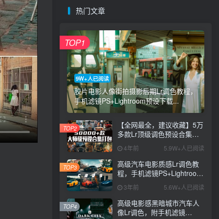
热门文章
TOP1
9W+人已阅读
胶片电影人像街拍摄影后期Lr调色教程，
手机滤镜PS+Lightroom预设下载...
【全网最全，建议收藏】5万
TOP2
多款Lr顶级调色预设合集，
精心整理，分类清晰，摄影
4年前
5.9W+人已阅读
师调色师必备素材，够用一
辈子！
高级汽车电影质感Lr调色教
TOP3
程，手机滤镜PS+Lightroom
预设下载！
3年前
5.6W+人已阅读
高级电影感黑暗城市汽车人
TOP4
像Lr调色，附手机滤镜