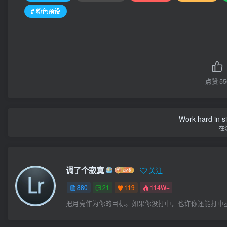
# 粉色预设
点赞
55
Work hard in s
在
调了个寂寞
关注
880
21
119
114W+
把月亮作为你的目标。如果你没打中，也许你还能打中