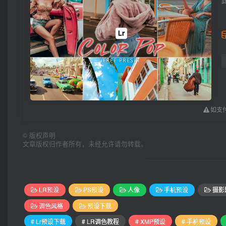
如支付
©
版权声明
文章版权归作者所有，未经允许请勿转载。
LR预设
PS预设
人像
手机预设
摄影
调色风格
预设下载
# Lr预设下载
# LR调色教程
# XMP预设
# 手机预设