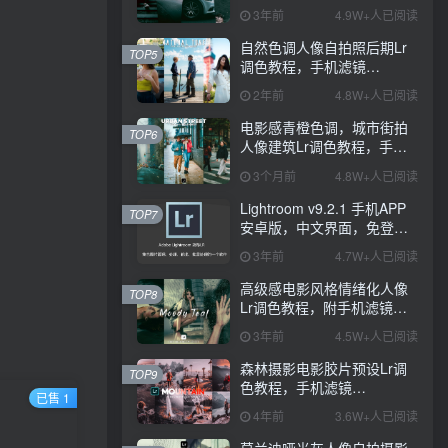
PS+Lightroom预设下载！
3年前
4.9W+人已阅读
自然色调人像自拍照后期Lr
TOP5
调色教程，手机滤镜
PS+Lightroom预设下载！
2年前
4.8W+人已阅读
电影感青橙色调，城市街拍
TOP6
人像建筑Lr调色教程，手机
滤镜PS+Lightroom预设下
3个月前
4.8W+人已阅读
载！
Lightroom v9.2.1 手机APP
TOP7
安卓版，中文界面，免登录
直接激活破解版！
3年前
4.7W+人已阅读
高级感电影风格情绪化人像
TOP8
Lr调色教程，附手机滤镜
PS+Lightroom预设下载！
3年前
4.5W+人已阅读
森林摄影电影胶片预设Lr调
TOP9
色教程，手机滤镜
已售 1
Lightroom+Ps预设下载！
4年前
3.6W+人已阅读
莫兰迪哑光灰人像自拍摄影