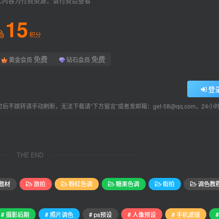
此内容为付费资源，请付费后查看
15
积分
免费
免费
黄金会员
钻石会员
登
后不跳转请手动刷新，无法下载请“下方留言”或者发邮箱：get-58@qq.com，24
THE END
题材
旅拍
粉红色调
糖果色调
街拍
调色教
# 摄影后期
# 照片调色
# ps预设
# 人像预设
# 手机滤镜