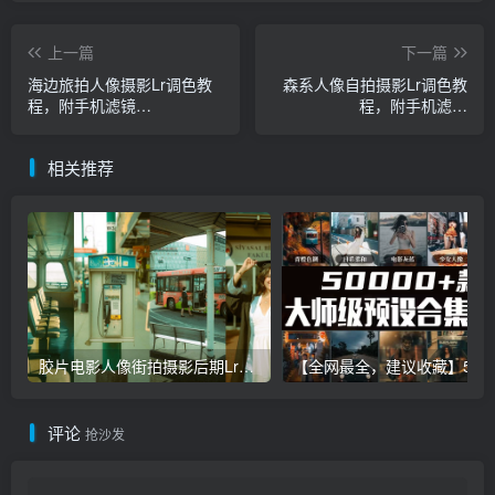
上一篇
下一篇
海边旅拍人像摄影Lr调色教
森系人像自拍摄影Lr调色教
程，附手机滤镜
程，附手机滤镜
PS+Lightroom预设下载！
PS+Lightroom预设下载！
相关推荐
胶片电影人像街拍摄影后期Lr调色教程，手机滤镜PS+Lightroom预设下载！
【全网最全，建议收藏】5万多款Lr顶级调色预设合集，
评论
抢沙发