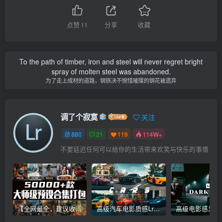
点赞
11
分享
收藏
To the path of timber, iron and steel will never regret bright
spray of molten steel was abandoned.
为了走上成材的道路，钢铁决不惋惜璀璨的钢花被遗弃
调了个寂寞
关注
880
21
119
114W+
不要延迟任何可以给你的生活带来欢笑与快乐的事情
【全网最全，建议收藏】5万多款Lr顶级调色预设合集，精心整理，分类清晰，摄影师调色师必备素材，够用一辈子！
高级汽车电影质感Lr调色教程，手机滤镜PS+Lightroom预设下载！