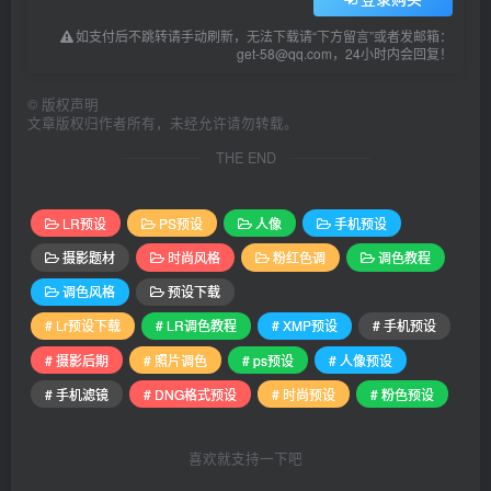
如支付后不跳转请手动刷新，无法下载请“下方留言”或者发邮箱：
get-58@qq.com，24小时内会回复！
©
版权声明
文章版权归作者所有，未经允许请勿转载。
THE END
LR预设
PS预设
人像
手机预设
摄影题材
时尚风格
粉红色调
调色教程
调色风格
预设下载
# Lr预设下载
# LR调色教程
# XMP预设
# 手机预设
# 摄影后期
# 照片调色
# ps预设
# 人像预设
# 手机滤镜
# DNG格式预设
# 时尚预设
# 粉色预设
喜欢就支持一下吧