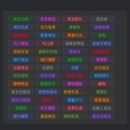
黑金风格
黑金预设
黑金胶片
黑色调
黑红色系
黑白效果
黑橙色
黑暗风格
黑暗预设
黄昏预设
黄昏时光
黄昏
鸟儿预设
鸟儿照
高级黑预设
高级灰预设
高级灰调
高级灰色调
高级灰
高端汽车
骑行预设
骑行摄影
食物预设
食物照
风景预设
风景照
风景
风光预设
风光调色
预设合集
预设下载
韩国城市
静物预设
静物特写
静物摄影
静物
青灰色预设
青橙色预设
青橙色调预设
青橙色
霓虹灯预设
霓虹灯
雾霾天气
雪景预设
雪景照
阴天摄影
金黄色调
金属工业风
都市摄影
通透预设
透明度滑块插件
踢足球预设