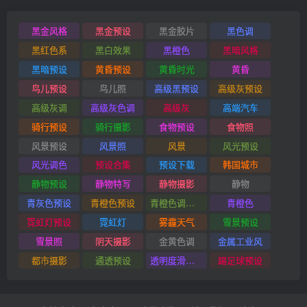
黑金风格
黑金预设
黑金胶片
黑色调
黑红色系
黑白效果
黑橙色
黑暗风格
黑暗预设
黄昏预设
黄昏时光
黄昏
鸟儿预设
鸟儿照
高级黑预设
高级灰预设
高级灰调
高级灰色调
高级灰
高端汽车
骑行预设
骑行摄影
食物预设
食物照
风景预设
风景照
风景
风光预设
风光调色
预设合集
预设下载
韩国城市
静物预设
静物特写
静物摄影
静物
青灰色预设
青橙色预设
青橙色调预设
青橙色
霓虹灯预设
霓虹灯
雾霾天气
雪景预设
雪景照
阴天摄影
金黄色调
金属工业风
都市摄影
通透预设
透明度滑块插件
踢足球预设