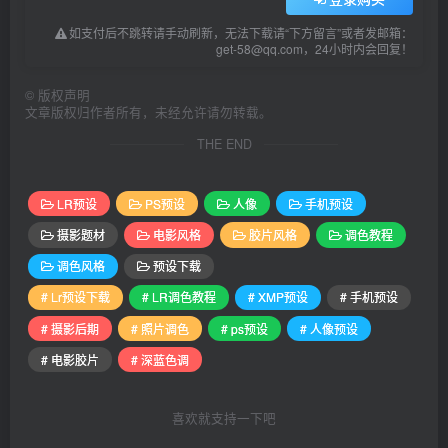
如支付后不跳转请手动刷新，无法下载请“下方留言”或者发邮箱：
get-58@qq.com，24小时内会回复！
©
版权声明
文章版权归作者所有，未经允许请勿转载。
THE END
LR预设
PS预设
人像
手机预设
摄影题材
电影风格
胶片风格
调色教程
调色风格
预设下载
# Lr预设下载
# LR调色教程
# XMP预设
# 手机预设
# 摄影后期
# 照片调色
# ps预设
# 人像预设
# 电影胶片
# 深蓝色调
喜欢就支持一下吧