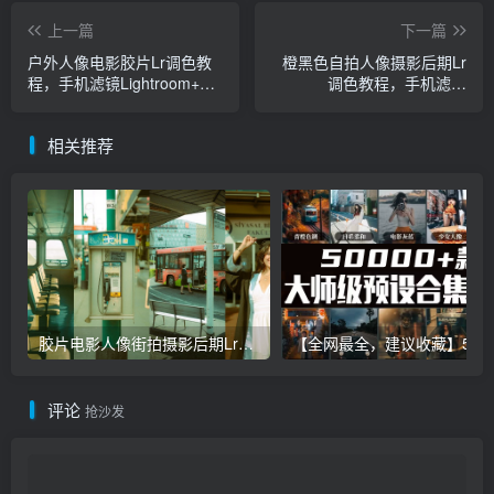
上一篇
下一篇
户外人像电影胶片Lr调色教
橙黑色自拍人像摄影后期Lr
程，手机滤镜Lightroom+PS
调色教程，手机滤镜
预设下载！
Lightroom+PS预设下载！
相关推荐
胶片电影人像街拍摄影后期Lr调色教程，手机滤镜PS+Lightroom预设下载！
【全网最全，建议收藏】5万多款Lr顶级调色预设合集，
评论
抢沙发