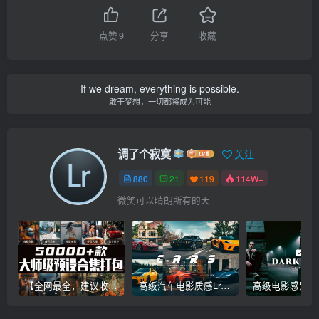
点赞
9
分享
收藏
If we dream, everything is possible.
敢于梦想，一切都将成为可能
调了个寂寞
关注
880
21
119
114W+
微笑可以晴朗所有的天
【全网最全，建议收藏】5万多款Lr顶级调色预设合集，精心整理，分类清晰，摄影师调色师必备素材，够用一辈子！
高级汽车电影质感Lr调色教程，手机滤镜PS+Lightroom预设下载！