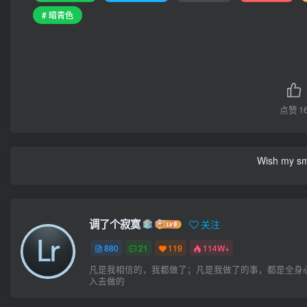
# 暗青色
点赞
1
Wish my smil
调了个寂寞
关注
880
21
119
114W+
凡是我相信的，我都做了；凡是我做了的事，都是全身
入去做的