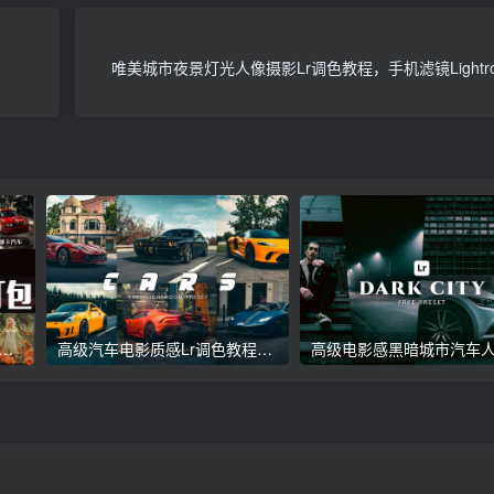
唯美城市夜景灯光人像摄影Lr调色教程，手机滤镜Lightro
议收藏】5万多款Lr顶级调色预设合集，精心整理，分类清晰，摄影师调色师必备素材，够用一辈子！
高级汽车电影质感Lr调色教程，手机滤镜PS+Lightroom预设下载！