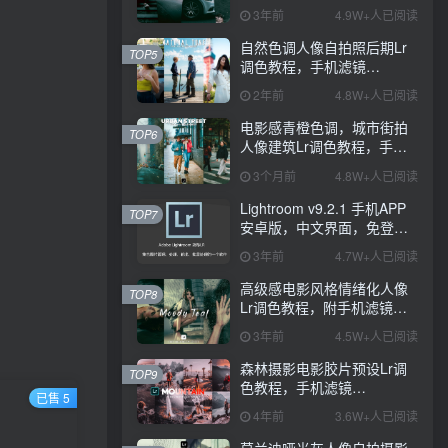
PS+Lightroom预设下载！
3年前
4.9W+人已阅读
自然色调人像自拍照后期Lr
TOP5
调色教程，手机滤镜
PS+Lightroom预设下载！
2年前
4.8W+人已阅读
电影感青橙色调，城市街拍
TOP6
人像建筑Lr调色教程，手机
滤镜PS+Lightroom预设下
3个月前
4.8W+人已阅读
载！
Lightroom v9.2.1 手机APP
TOP7
安卓版，中文界面，免登录
直接激活破解版！
3年前
4.7W+人已阅读
高级感电影风格情绪化人像
TOP8
Lr调色教程，附手机滤镜
PS+Lightroom预设下载！
3年前
4.5W+人已阅读
森林摄影电影胶片预设Lr调
TOP9
色教程，手机滤镜
已售 5
Lightroom+Ps预设下载！
4年前
3.6W+人已阅读
莫兰迪哑光灰人像自拍摄影