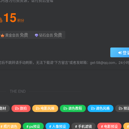
此内容为付费资源，请付费后查看
15
积分
免费
免费
黄金会员
钻石会员
登
后不跳转请手动刷新，无法下载请“下方留言”或者发邮箱：get-58@qq.com，24
THE END
题材
旅拍
电影风格
调色教程
调色风格
预
# 照片调色
# ps预设
# 人像预设
# 手机滤镜
# 电影预设