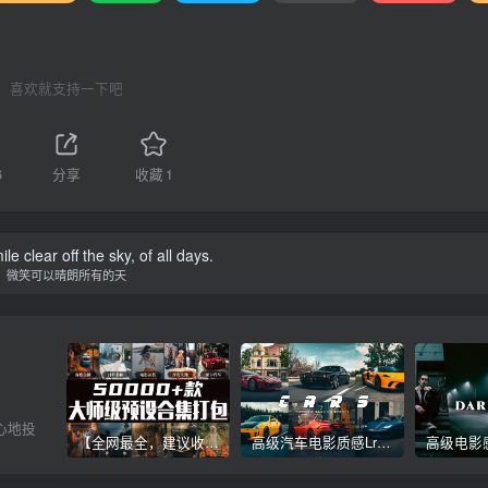
喜欢就支持一下吧
6
分享
收藏
1
e clear off the sky, of all days.
微笑可以晴朗所有的天
心地投
【全网最全，建议收藏】5万多款Lr顶级调色预设合集，精心整理，分类清晰，摄影师调色师必备素材，够用一辈子！
高级汽车电影质感Lr调色教程，手机滤镜PS+Lightroom预设下载！