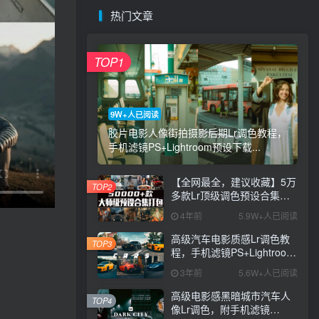
热门文章
TOP1
9W+人已阅读
胶片电影人像街拍摄影后期Lr调色教程，
手机滤镜PS+Lightroom预设下载...
【全网最全，建议收藏】5万
TOP2
多款Lr顶级调色预设合集，
精心整理，分类清晰，摄影
4年前
5.9W+人已阅读
师调色师必备素材，够用一
辈子！
高级汽车电影质感Lr调色教
TOP3
程，手机滤镜PS+Lightroom
预设下载！
3年前
5.6W+人已阅读
高级电影感黑暗城市汽车人
TOP4
像Lr调色，附手机滤镜