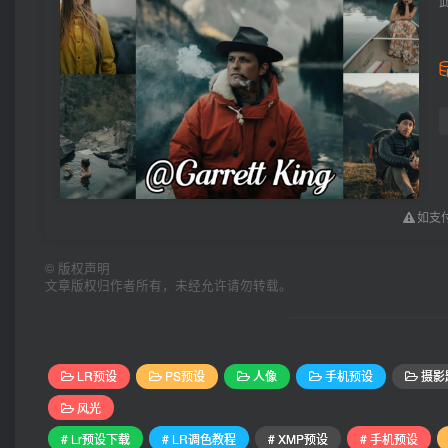
如支付
©
版权声明
文章版权归作者所有，未经允许请勿转载。
LR预设
PS预设
人像
手机预设
摄影
风光
# Lr预设下载
# LR调色教程
# XMP预设
# 手机预设