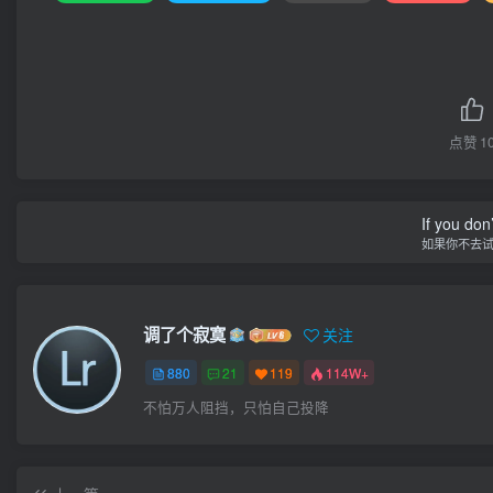
点赞
1
If you don’
如果你不去
调了个寂寞
关注
880
21
119
114W+
不怕万人阻挡，只怕自己投降