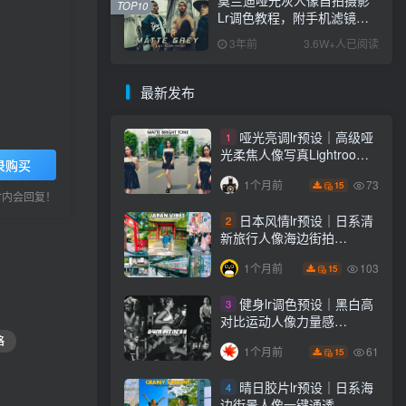
TOP10
Lr调色教程，附手机滤镜
PS+Lightroom预设下载！
3年前
3.6W+人已阅读
最新发布
哑光亮调lr预设｜高级哑
1
光柔焦人像写真Lightroom
录购买
下载lr调色风格
73
1个月前
15
小时内会回复！
日本风情lr预设｜日系清
2
新旅行人像海边街拍
Lightroom下载lr调色风格
103
1个月前
15
健身lr调色预设｜黑白高
3
对比运动人像力量感
Lightroom下载lr预设风格
格
61
1个月前
15
晴日胶片lr预设｜日系海
4
边街景人像一键通透