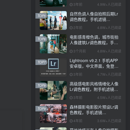
PS+Lightroom预设下载！
3年前
4.9W+人已阅读
自然色调人像自拍照后期Lr
TOP5
调色教程，手机滤镜
PS+Lightroom预设下载！
2年前
4.8W+人已阅读
电影感青橙色调，城市街拍
TOP6
人像建筑Lr调色教程，手机
滤镜PS+Lightroom预设下
3个月前
4.8W+人已阅读
载！
Lightroom v9.2.1 手机APP
TOP7
安卓版，中文界面，免登录
直接激活破解版！
3年前
4.7W+人已阅读
高级感电影风格情绪化人像
TOP8
Lr调色教程，附手机滤镜
PS+Lightroom预设下载！
3年前
4.5W+人已阅读
森林摄影电影胶片预设Lr调
TOP9
色教程，手机滤镜
Lightroom+Ps预设下载！
4年前
3.6W+人已阅读
莫兰迪哑光灰人像自拍摄影