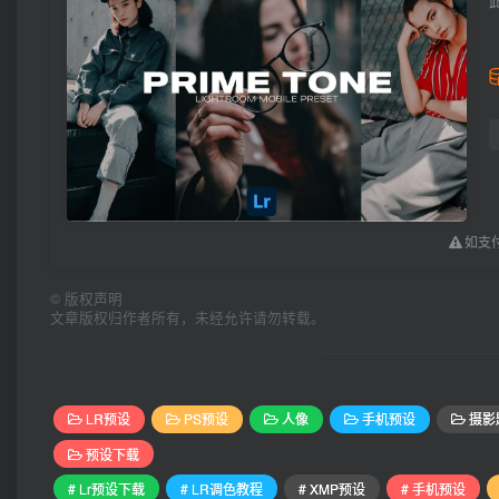
如支付
©
版权声明
文章版权归作者所有，未经允许请勿转载。
LR预设
PS预设
人像
手机预设
摄影
预设下载
# Lr预设下载
# LR调色教程
# XMP预设
# 手机预设