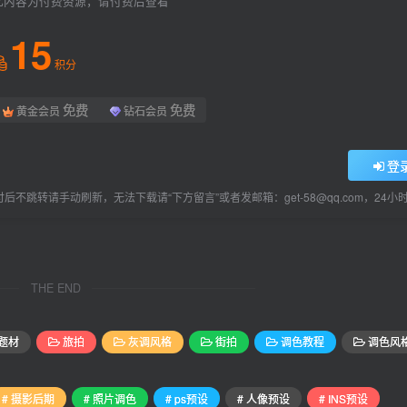
此内容为付费资源，请付费后查看
15
积分
免费
免费
黄金会员
钻石会员
登
后不跳转请手动刷新，无法下载请“下方留言”或者发邮箱：get-58@qq.com，24
THE END
题材
旅拍
灰调风格
街拍
调色教程
调色风
# 摄影后期
# 照片调色
# ps预设
# 人像预设
# INS预设