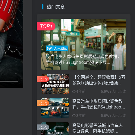
热门文章
TOP1
9W+人已阅读
胶片电影人像街拍摄影后期Lr调色教程，
手机滤镜PS+Lightroom预设下载...
【全网最全，建议收藏】5万
TOP2
多款Lr顶级调色预设合集，
精心整理，分类清晰，摄影
4年前
5.9W+人已阅读
师调色师必备素材，够用一
辈子！
高级汽车电影质感Lr调色教
TOP3
程，手机滤镜PS+Lightroom
预设下载！
3年前
5.6W+人已阅读
高级电影感黑暗城市汽车人
TOP4
像Lr调色，附手机滤镜