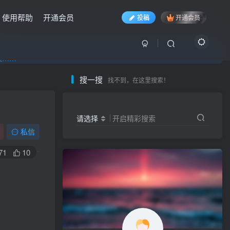
使用帮助
开通会员
投稿
开通会员
入……
入……
入……
搜一搜
找不到，在这里搜索！
请选择
开启精彩搜索
私信
71
10