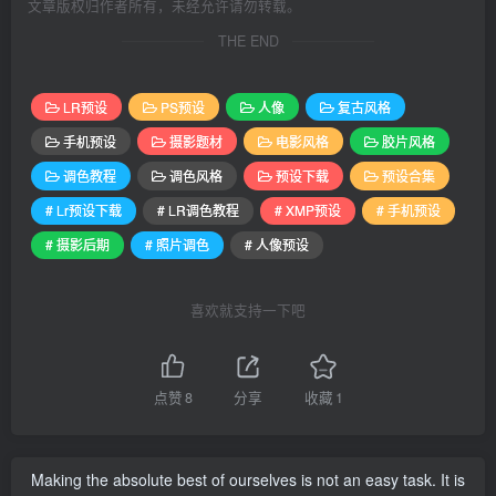
文章版权归作者所有，未经允许请勿转载。
THE END
LR预设
PS预设
人像
复古风格
手机预设
摄影题材
电影风格
胶片风格
调色教程
调色风格
预设下载
预设合集
# Lr预设下载
# LR调色教程
# XMP预设
# 手机预设
# 摄影后期
# 照片调色
# 人像预设
喜欢就支持一下吧
点赞
8
分享
收藏
1
Making the absolute best of ourselves is not an easy task. It is