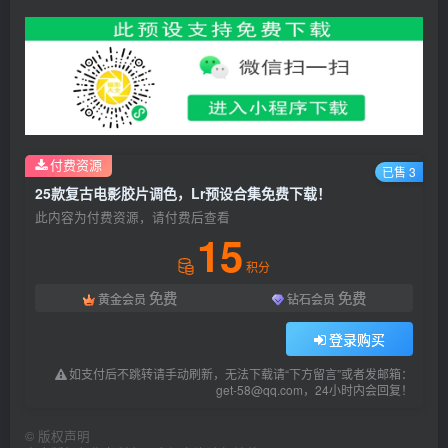
付费资源
已售 3
25款复古电影胶片调色，Lr预设合集免费下载！
此内容为付费资源，请付费后查看
15
积分
免费
免费
黄金会员
钻石会员
登录购买
如支付后不跳转请手动刷新，无法下载请“下方留言”或者发邮箱：
get-58@qq.com，24小时内会回复！
©
版权声明