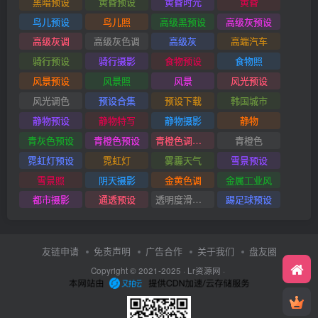
黑暗预设
黄昏预设
黄昏时光
黄昏
鸟儿预设
鸟儿照
高级黑预设
高级灰预设
高级灰调
高级灰色调
高级灰
高端汽车
骑行预设
骑行摄影
食物预设
食物照
风景预设
风景照
风景
风光预设
风光调色
预设合集
预设下载
韩国城市
静物预设
静物特写
静物摄影
静物
青灰色预设
青橙色预设
青橙色调预设
青橙色
霓虹灯预设
霓虹灯
雾霾天气
雪景预设
雪景照
阴天摄影
金黄色调
金属工业风
都市摄影
通透预设
透明度滑块插件
踢足球预设
友链申请
免责声明
广告合作
关于我们
盘友圈
Copyright © 2021-2025 ·
Lr资源网
·