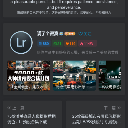
a pleasurable pursuit...but it requires patience, persistence,
and perseverance.
做最好的自己并不容易，这是很美好的愿望，需要耐心、坚持和毅力
调了个寂寞
关注
880
21
119
114W+
愿你生命中有够多的云翳，来造成一个美丽的黄昏
【全网最全，建议收藏】5万多款Lr顶级调色预设合集，精心整理，分类清晰，摄影师调色师必备素材，够用一辈子！
高级汽车电影质感Lr调色教程，手机滤镜PS+Lightroom预设下载！
上一篇
下一篇
75款唯美森系人像摄影后期
25款高级城市夜景风光摄影
调色，Lr预设合集下载
后期LR/PS预设/手机滤镜下
载！