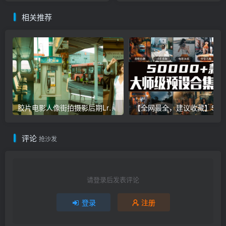
相关推荐
胶片电影人像街拍摄影后期Lr调色教程，手机滤镜PS+Lightroom预设下载！
【全网最全，建议收藏】5万多款Lr顶级调色预设合集，
评论
抢沙发
请登录后发表评论
登录
注册