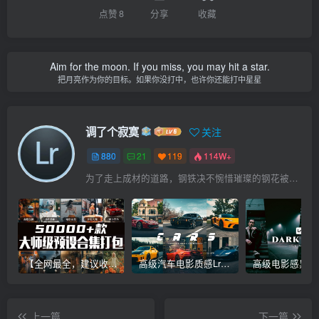
点赞
8
分享
收藏
Aim for the moon. If you miss, you may hit a star.
把月亮作为你的目标。如果你没打中，也许你还能打中星星
调了个寂寞
关注
880
21
119
114W+
为了走上成材的道路，钢铁决不惋惜璀璨的钢花被遗弃
【全网最全，建议收藏】5万多款Lr顶级调色预设合集，精心整理，分类清晰，摄影师调色师必备素材，够用一辈子！
高级汽车电影质感Lr调色教程，手机滤镜PS+Lightroom预设下载！
上一篇
下一篇