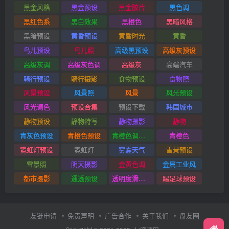
黑金风格
黑金预设
黑金胶片
黑色调
黑红色系
黑白效果
黑橙色
黑暗风格
黑暗预设
黄昏预设
黄昏时光
黄昏
鸟儿预设
鸟儿照
高级黑预设
高级灰预设
高级灰调
高级灰色调
高级灰
高端汽车
骑行预设
骑行摄影
食物预设
食物照
风景预设
风景照
风景
风光预设
风光调色
预设合集
预设下载
韩国城市
静物预设
静物特写
静物摄影
静物
青灰色预设
青橙色预设
青橙色调预设
青橙色
霓虹灯预设
霓虹灯
雾霾天气
雪景预设
雪景照
阴天摄影
金黄色调
金属工业风
都市摄影
通透预设
透明度滑块插件
踢足球预设
友链申请
免责声明
广告合作
关于我们
盘友圈