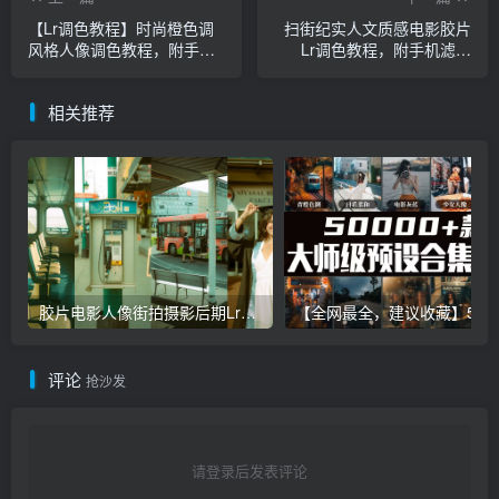
【Lr调色教程】时尚橙色调
扫街纪实人文质感电影胶片
风格人像调色教程，附手机
Lr调色教程，附手机滤镜
滤镜Lightroom+PS预设下
Lightroom+PS预设下载！
载！
相关推荐
胶片电影人像街拍摄影后期Lr调色教程，手机滤镜PS+Lightroom预设下载！
【全网最全，建议收藏】5万多款Lr顶级调色预设合集，
评论
抢沙发
请登录后发表评论