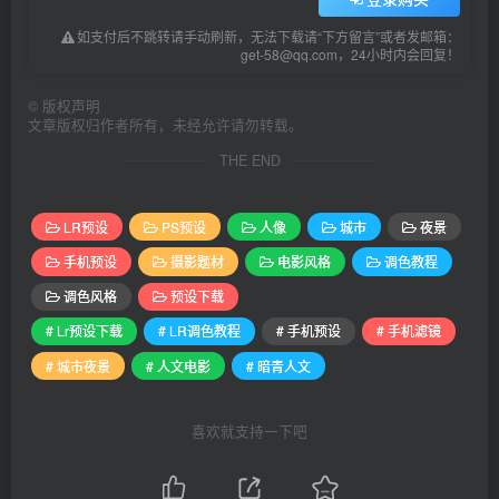
如支付后不跳转请手动刷新，无法下载请“下方留言”或者发邮箱：
get-58@qq.com，24小时内会回复！
©
版权声明
文章版权归作者所有，未经允许请勿转载。
THE END
LR预设
PS预设
人像
城市
夜景
手机预设
摄影题材
电影风格
调色教程
调色风格
预设下载
# Lr预设下载
# LR调色教程
# 手机预设
# 手机滤镜
# 城市夜景
# 人文电影
# 暗青人文
喜欢就支持一下吧