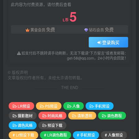
此内容为付费资源，请付费后查看
5
L币
免费
免费
黄金会员
钻石会员
登录购买
如支付后不跳转请手动刷新，无法下载请“下方留言”或者发邮箱：
get-58@qq.com，24小时内会回复！
©
版权声明
文章版权归作者所有，未经允许请勿转载。
THE END
LR预设
PS预设
人像
手机预设
摄影题材
时尚风格
清新透明
调色教程
调色风格
预设下载
# Lr预设下载
# LR调色教程
# 手机预设
# 人像预设