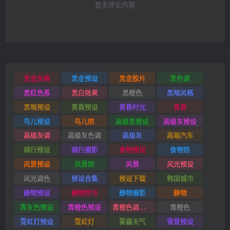
暂无评论内容
黑金风格
黑金预设
黑金胶片
黑色调
黑红色系
黑白效果
黑橙色
黑暗风格
黑暗预设
黄昏预设
黄昏时光
黄昏
鸟儿预设
鸟儿照
高级黑预设
高级灰预设
高级灰调
高级灰色调
高级灰
高端汽车
骑行预设
骑行摄影
食物预设
食物照
风景预设
风景照
风景
风光预设
风光调色
预设合集
预设下载
韩国城市
静物预设
静物特写
静物摄影
静物
青灰色预设
青橙色预设
青橙色调预设
青橙色
霓虹灯预设
霓虹灯
雾霾天气
雪景预设