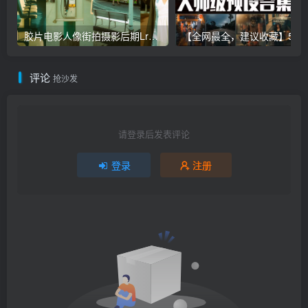
胶片电影人像街拍摄影后期Lr调色教程，手机滤镜PS+Lightroom预设下载！
【全网最全，建议收藏】5万多款Lr顶级调色预设合集，
评论
抢沙发
请登录后发表评论
登录
注册