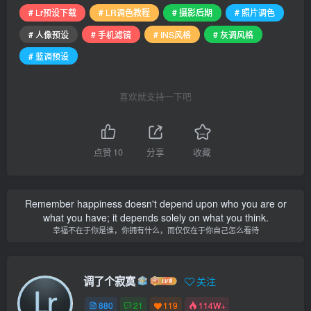
# Lr预设下载
# LR调色教程
# 摄影后期
# 照片调色
# 人像预设
# 手机滤镜
# INS风格
# 灰调风格
# 蓝调预设
喜欢就支持一下吧
点赞
10
分享
收藏
Remember happiness doesn't depend upon who you are or
what you have; it depends solely on what you think.
幸福不在于你是谁，你拥有什么，而仅仅在于你自己怎么看待
调了个寂寞
关注
880
21
119
114W+