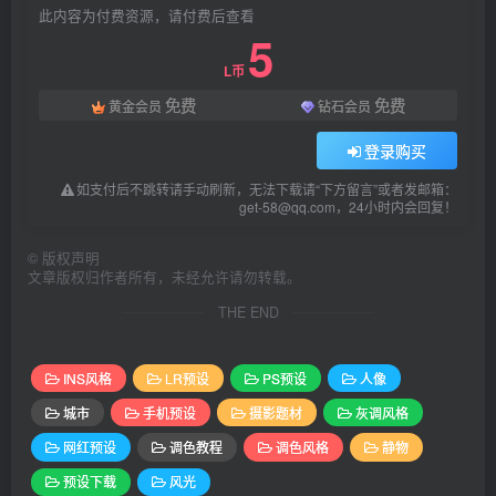
此内容为付费资源，请付费后查看
5
L币
免费
免费
黄金会员
钻石会员
登录购买
如支付后不跳转请手动刷新，无法下载请“下方留言”或者发邮箱：
get-58@qq.com，24小时内会回复！
©
版权声明
文章版权归作者所有，未经允许请勿转载。
THE END
INS风格
LR预设
PS预设
人像
城市
手机预设
摄影题材
灰调风格
网红预设
调色教程
调色风格
静物
预设下载
风光