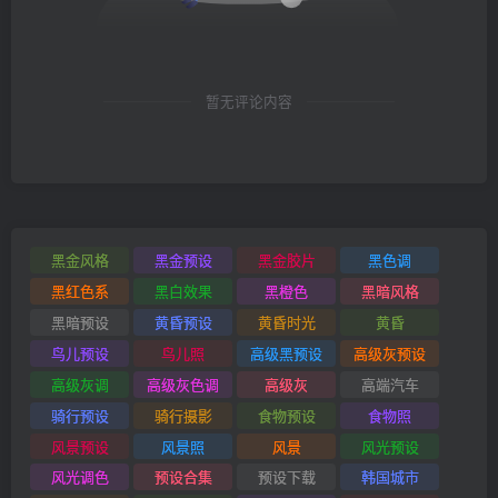
暂无评论内容
黑金风格
黑金预设
黑金胶片
黑色调
黑红色系
黑白效果
黑橙色
黑暗风格
黑暗预设
黄昏预设
黄昏时光
黄昏
鸟儿预设
鸟儿照
高级黑预设
高级灰预设
高级灰调
高级灰色调
高级灰
高端汽车
骑行预设
骑行摄影
食物预设
食物照
风景预设
风景照
风景
风光预设
风光调色
预设合集
预设下载
韩国城市