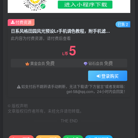
付费资源
已售 2
日系风格田园风光预设Lr手机调色教程，附手机滤镜Lightroom+PS预设下载！
此内容为付费资源，请付费后查看
5
L币
免费
免费
黄金会员
钻石会员
登录购买
如支付后不跳转请手动刷新，无法下载请“下方留言”或者发邮箱：
get-58@qq.com，24小时内会回复！
©
版权声明
文章版权归作者所有，未经允许请勿转载。
THE END