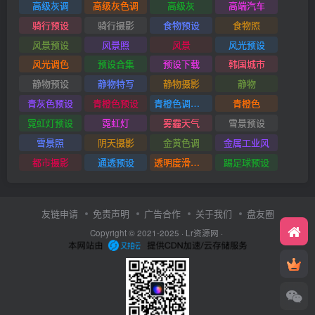
高级灰调
高级灰色调
高级灰
高端汽车
骑行预设
骑行摄影
食物预设
食物照
风景预设
风景照
风景
风光预设
风光调色
预设合集
预设下载
韩国城市
静物预设
静物特写
静物摄影
静物
青灰色预设
青橙色预设
青橙色调预设
青橙色
霓虹灯预设
霓虹灯
雾霾天气
雪景预设
雪景照
阴天摄影
金黄色调
金属工业风
都市摄影
通透预设
透明度滑块插件
踢足球预设
友链申请
免责声明
广告合作
关于我们
盘友圈
Copyright © 2021-2025 ·
Lr资源网
·