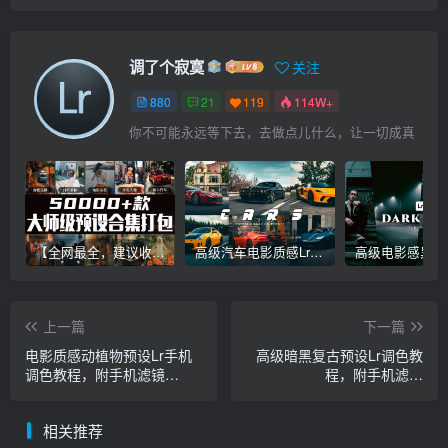
调了个寂寞
关注
880
21
119
114W+
你不可能永远等下去，去做点儿什么，让一切成真
【全网最全，建议收藏】5万多款Lr顶级调色预设合集，精心整理，分类清晰，摄影师调色师必备素材，够用一辈子！
高级汽车电影质感Lr调色教程，手机滤镜PS+Lightroom预设下载！
上一篇
下一篇
电影质感动植物预设Lr手机
高级暗黑复古预设Lr调色教
调色教程，附手机滤镜
程，附手机滤镜
Lightroom+PS预设下载！
Lightroom+PS预设下载！
相关推荐