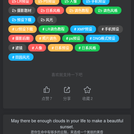
LR预设
PS预设
人像
手机预设
摄影题材
日系风格
调色教程
调色风格
预设下载
风光
# Lr预设下载
# LR调色教程
# XMP预设
# 手机预设
# 摄影后期
# 照片调色
# ps预设
# DNG格式预设
# 滤镜
# 人像
# 日系预设
# 日系风格
# 田园风光
喜欢就支持一下吧
点赞
7
分享
收藏
2
May there be enough clouds in your life to make a beautiful
sunset.
愿你生命中有够多的云翳，来造成一个美丽的黄昏