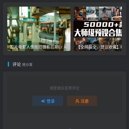
胶片电影人像街拍摄影后期Lr调色教程，手机滤镜PS+Lightroom预设下载！
【全网最全，建议收藏】5万多款Lr顶级调色预设合集，
评论
抢沙发
请登录后发表评论
登录
注册