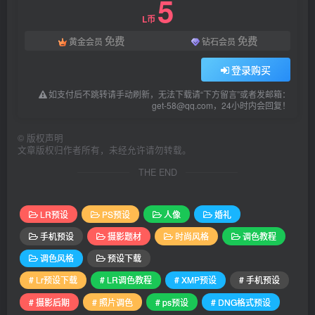
5
L币
免费
免费
黄金会员
钻石会员
登录购买
如支付后不跳转请手动刷新，无法下载请“下方留言”或者发邮箱：
get-58@qq.com，24小时内会回复！
©
版权声明
文章版权归作者所有，未经允许请勿转载。
THE END
LR预设
PS预设
人像
婚礼
手机预设
摄影题材
时尚风格
调色教程
调色风格
预设下载
# Lr预设下载
# LR调色教程
# XMP预设
# 手机预设
# 摄影后期
# 照片调色
# ps预设
# DNG格式预设