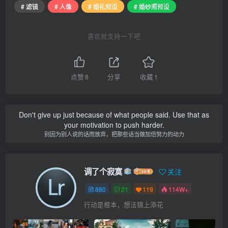
# 滤镜
# 人像
# 婚礼预设
# 婚纱照预设
喜欢就支持一下吧
点赞
8
分享
收藏
1
Don't give up just because of what people said. Use that as
your motivation to push harder.
别因为别人说的话而放弃，把那些话当做加倍努力的动力
调了个寂寞
关注
880
21
119
114W+
行动是根本，想法锦上添花