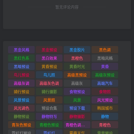
暂无评论内容
黑金风格
黑金预设
黑金胶片
黑色调
黑红色系
黑白效果
黑橙色
黑暗风格
黑暗预设
黄昏预设
黄昏时光
黄昏
鸟儿预设
鸟儿照
高级黑预设
高级灰预设
高级灰调
高级灰色调
高级灰
高端汽车
骑行预设
骑行摄影
食物预设
食物照
风景预设
风景照
风景
风光预设
风光调色
预设合集
预设下载
韩国城市
静物预设
静物特写
静物摄影
静物
青灰色预设
青橙色预设
青橙色调预设
青橙色
霓虹灯预设
霓虹灯
雾霾天气
雪景预设