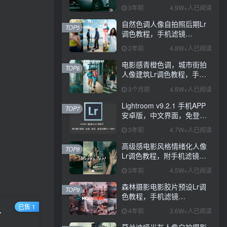
PS+Lightroom预设下载！
3年前
4.9W+人已阅读
自然色调人像自拍照后期Lr
TOP5
调色教程，手机滤镜
PS+Lightroom预设下载！
2年前
4.8W+人已阅读
电影感青橙色调，城市街拍
TOP6
人像建筑Lr调色教程，手机
滤镜PS+Lightroom预设下
3个月前
4.8W+人已阅读
载！
Lightroom v9.2.1 手机APP
TOP7
安卓版，中文界面，免登录
直接激活破解版！
3年前
4.7W+人已阅读
高级感电影风格情绪化人像
TOP8
Lr调色教程，附手机滤镜
PS+Lightroom预设下载！
3年前
4.5W+人已阅读
森林摄影电影胶片预设Lr调
TOP9
色教程，手机滤镜
Lightroom+Ps预设下载！
已售 1
om+Ps预设下载！
4年前
3.6W+人已阅读
莫兰迪哑光灰人像自拍摄影