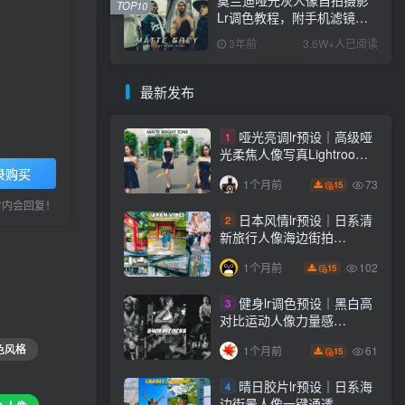
TOP10
Lr调色教程，附手机滤镜
PS+Lightroom预设下载！
3年前
3.6W+人已阅读
最新发布
哑光亮调lr预设｜高级哑
1
光柔焦人像写真Lightroom
下载lr调色风格
录购买
73
1个月前
15
小时内会回复！
日本风情lr预设｜日系清
2
新旅行人像海边街拍
Lightroom下载lr调色风格
102
1个月前
15
健身lr调色预设｜黑白高
3
对比运动人像力量感
Lightroom下载lr预设风格
色风格
61
1个月前
15
晴日胶片lr预设｜日系海
4
边街景人像一键通透