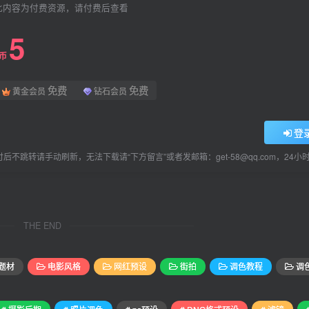
此内容为付费资源，请付费后查看
5
L币
免费
免费
黄金会员
钻石会员
登
后不跳转请手动刷新，无法下载请“下方留言”或者发邮箱：get-58@qq.com，24
THE END
题材
电影风格
网红预设
街拍
调色教程
调