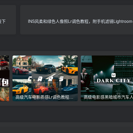
设下
INS风柔和绿色人像照Lr调色教程，附手机滤镜Lightroo
议收藏】5万多款Lr顶级调色预设合集，精心整理，分类清晰，摄影师调色师必备素材，够用一辈子！
高级汽车电影质感Lr调色教程，手机滤镜PS+Lightroom预设下载！