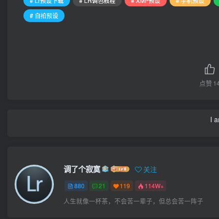
# Lr预设下载
# LR调色教程
# XMP预设
# 手机预设
# 自拍预设
点赞
1
I 
调了个寂寞
关注
880
21
119
114W+
人生就像一杯茶，不会苦一辈子，但总会苦一阵子