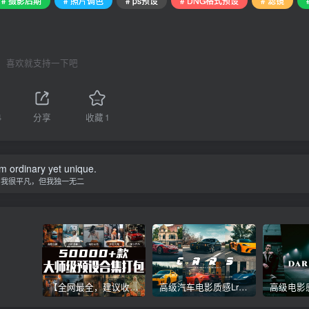
# 摄影后期
# 照片调色
# ps预设
# DNG格式预设
# 滤镜
喜欢就支持一下吧
4
分享
收藏
1
am ordinary yet unique.
我很平凡，但我独一无二
【全网最全，建议收藏】5万多款Lr顶级调色预设合集，精心整理，分类清晰，摄影师调色师必备素材，够用一辈子！
高级汽车电影质感Lr调色教程，手机滤镜PS+Lightroom预设下载！