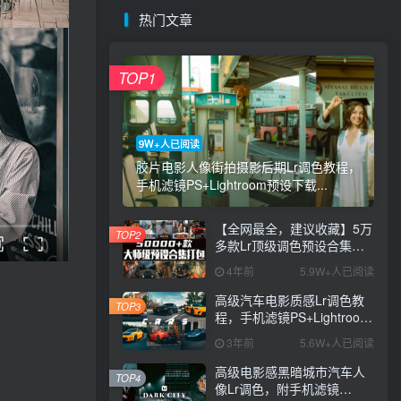
热门文章
TOP1
9W+人已阅读
胶片电影人像街拍摄影后期Lr调色教程，
手机滤镜PS+Lightroom预设下载...
【全网最全，建议收藏】5万
TOP2
多款Lr顶级调色预设合集，
精心整理，分类清晰，摄影
4年前
5.9W+人已阅读
师调色师必备素材，够用一
辈子！
高级汽车电影质感Lr调色教
TOP3
程，手机滤镜PS+Lightroom
预设下载！
3年前
5.6W+人已阅读
高级电影感黑暗城市汽车人
TOP4
像Lr调色，附手机滤镜