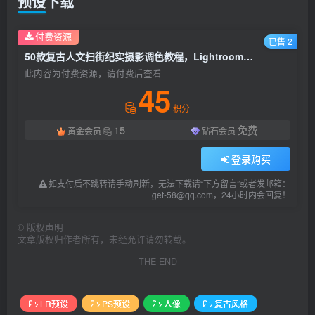
预设下载
付费资源
已售 2
50款复古人文扫街纪实摄影调色教程，Lightroom预设合集/手机滤镜下载！
此内容为付费资源，请付费后查看
45
积分
15
免费
黄金会员
钻石会员
登录购买
如支付后不跳转请手动刷新，无法下载请“下方留言”或者发邮箱：
get-58@qq.com，24小时内会回复！
©
版权声明
文章版权归作者所有，未经允许请勿转载。
THE END
LR预设
PS预设
人像
复古风格