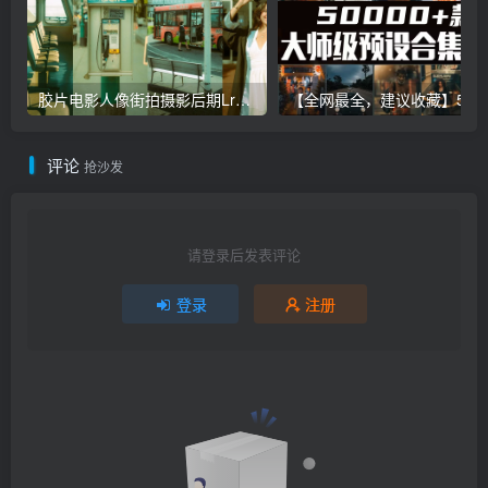
胶片电影人像街拍摄影后期Lr调色教程，手机滤镜PS+Lightroom预设下载！
【全网最全，建议收藏】5万多款Lr顶级调色预设合集，
评论
抢沙发
请登录后发表评论
登录
注册