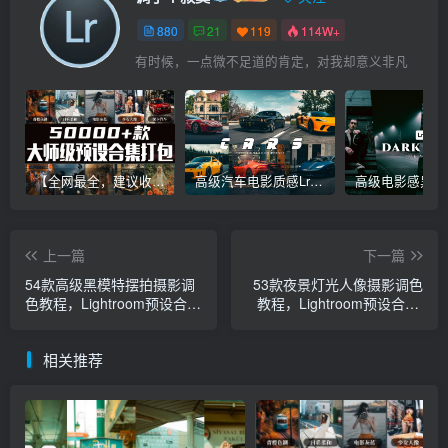
880
21
119
114W+
有时候，一点微不足道的肯定，对我却意义非凡
【全网最全，建议收藏】5万多款Lr顶级调色预设合集，精心整理，分类清晰，摄影师调色师必备素材，够用一辈子！
高级汽车电影质感Lr调色教程，手机滤镜PS+Lightroom预设下载！
上一篇
下一篇
54款高级黑模特摆拍摄影调
53款夜景灯光人像摄影调色
色教程，Lightroom预设合
教程，Lightroom预设合集/
集/手机滤镜下载！
手机滤镜下载！
相关推荐