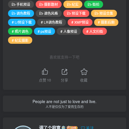
手机预设
摄影题材
纪实
街拍
调色教程
调色风格
预设下载
预设合集
# Lr预设下载
# LR调色教程
# XMP预设
# 摄影后期
# 照片调色
# ps预设
# 人像预设
# 人文扫街
# 纪实摄影
喜欢就支持一下吧
点赞
10
分享
收藏
People are not just to love and live.
人不是仅仅为了爱而生存的
调了个寂寞
关注