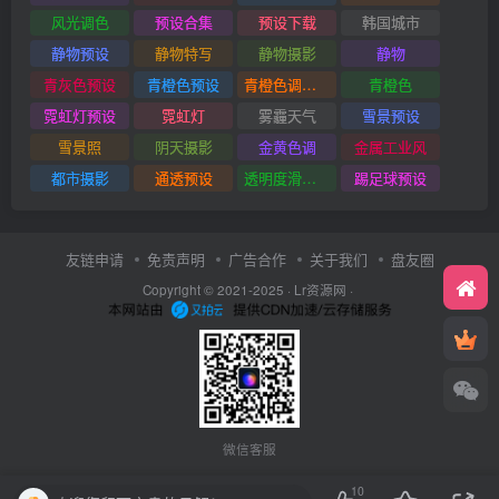
风光调色
预设合集
预设下载
韩国城市
静物预设
静物特写
静物摄影
静物
青灰色预设
青橙色预设
青橙色调预设
青橙色
霓虹灯预设
霓虹灯
雾霾天气
雪景预设
雪景照
阴天摄影
金黄色调
金属工业风
都市摄影
通透预设
透明度滑块插件
踢足球预设
友链申请
免责声明
广告合作
关于我们
盘友圈
Copyright © 2021-2025 ·
Lr资源网
·
微信客服
10