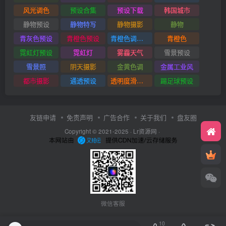
风光调色
预设合集
预设下载
韩国城市
静物预设
静物特写
静物摄影
静物
青灰色预设
青橙色预设
青橙色调预设
青橙色
霓虹灯预设
霓虹灯
雾霾天气
雪景预设
雪景照
阴天摄影
金黄色调
金属工业风
都市摄影
通透预设
透明度滑块插件
踢足球预设
友链申请
免责声明
广告合作
关于我们
盘友圈
Copyright © 2021-2025 ·
Lr资源网
·
微信客服
10