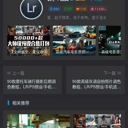
880
21
119
114W+
爱，起于微笑，浓于亲吻，逝于泪水
【全网最全，建议收藏】5万多款Lr顶级调色预设合集，精心整理，分类清晰，摄影师调色师必备素材，够用一辈子！
高级汽车电影质感Lr调色教程，手机滤镜PS+Lightroom预设下载！
上一篇
下一篇
50款摩托车骑行摄影后期调
50款高级灰调自拍照片调色
色教程，LR/PS预设/手机滤
教程，LR/PS预设/手机滤镜
镜合集下载！
下载！
相关推荐