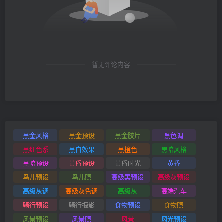
暂无评论内容
黑金风格
黑金预设
黑金胶片
黑色调
黑红色系
黑白效果
黑橙色
黑暗风格
黑暗预设
黄昏预设
黄昏时光
黄昏
鸟儿预设
鸟儿照
高级黑预设
高级灰预设
高级灰调
高级灰色调
高级灰
高端汽车
骑行预设
骑行摄影
食物预设
食物照
风景预设
风景照
风景
风光预设