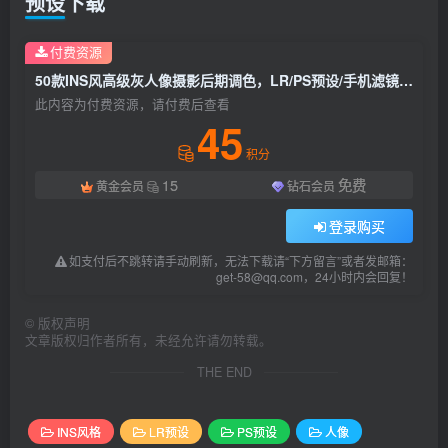
预设下载
付费资源
50款INS风高级灰人像摄影后期调色，LR/PS预设/手机滤镜下载！
此内容为付费资源，请付费后查看
45
积分
15
免费
黄金会员
钻石会员
登录购买
如支付后不跳转请手动刷新，无法下载请“下方留言”或者发邮箱：
get-58@qq.com，24小时内会回复！
©
版权声明
文章版权归作者所有，未经允许请勿转载。
THE END
INS风格
LR预设
PS预设
人像