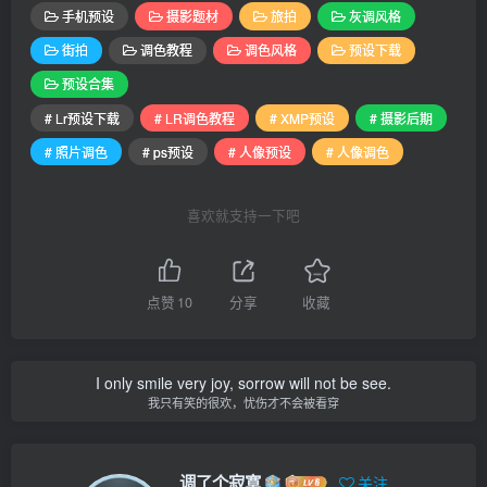
手机预设
摄影题材
旅拍
灰调风格
街拍
调色教程
调色风格
预设下载
预设合集
# Lr预设下载
# LR调色教程
# XMP预设
# 摄影后期
# 照片调色
# ps预设
# 人像预设
# 人像调色
喜欢就支持一下吧
点赞
10
分享
收藏
I only smile very joy, sorrow will not be see.
我只有笑的很欢，忧伤才不会被看穿
调了个寂寞
关注