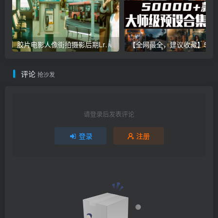
胶片电影人像街拍摄影后期Lr调色教程，手机滤镜PS+Lightroom预设下载！
【全网最全，建议收藏】5万多款Lr顶级调色预设合集，
评论
抢沙发
请登录后发表评论
登录
注册