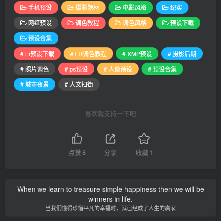
手机预设
摄影题材
电影风格
纪实
网红预设
调色教程
调色风格
预设下载
预设合集
# Lr预设下载
# LR调色教程
# XMP预设
# 摄影后期
# 照片调色
# ps预设
# 人像预设
# 预设合集
# 城市夜景
# 人文扫街
喜欢就支持一下吧
点赞
8
分享
收藏
1
When we learn to treasure simple happiness then we will be
winners in life.
当我们懂得珍惜平凡的幸福时，就已经成了人生的赢家