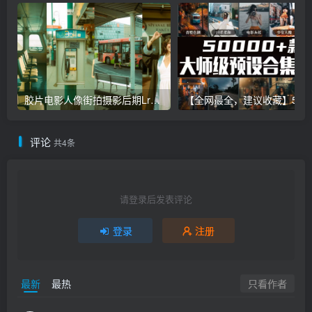
胶片电影人像街拍摄影后期Lr调色教程，手机滤镜PS+Lightroom预设下载！
【全网最全，建议收藏】5万多款Lr顶级调色预设合集，
评论
共4条
请登录后发表评论
登录
注册
只看作者
最新
最热