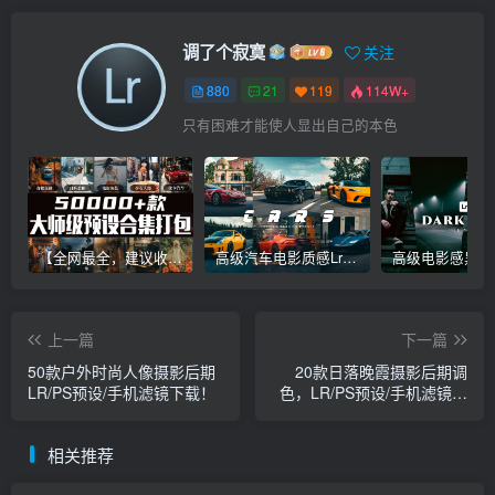
调了个寂寞
关注
880
21
119
114W+
只有困难才能使人显出自己的本色
【全网最全，建议收藏】5万多款Lr顶级调色预设合集，精心整理，分类清晰，摄影师调色师必备素材，够用一辈子！
高级汽车电影质感Lr调色教程，手机滤镜PS+Lightroom预设下载！
上一篇
下一篇
50款户外时尚人像摄影后期
20款日落晚霞摄影后期调
LR/PS预设/手机滤镜下载！
色，LR/PS预设/手机滤镜下
载！
相关推荐