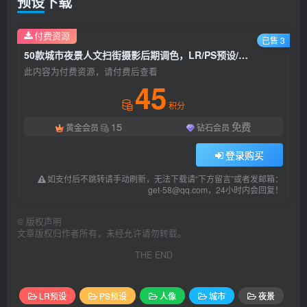
预设下载
付费资源
已售 3
50款城市夜景人文扫街摄影后期调色，LR/PS预设/手机滤镜下载！
此内容为付费资源，请付费后查看
45
积分
15
免费
黄金会员
钻石会员
登录购买
如支付后不跳转请手动刷新，无法下载请“下方留言”或者发邮箱：
get-58@qq.com，24小时内会回复！
©
版权声明
文章版权归作者所有，未经允许请勿转载。
THE END
LR预设
PS预设
人像
城市
夜景