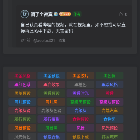
调了个寂寞
0
作者
自己认真看哔哩的视频，就在视频里，如不想找可以直
接再此帖中下载，无需密码
3年前
@
aeolus321
回复
黑金风格
黑金预设
黑金胶片
黑色调
黑红色系
黑白效果
黑橙色
黑暗风格
黑暗预设
黄昏预设
黄昏时光
黄昏
鸟儿预设
鸟儿照
高级黑预设
高级灰预设
高级灰调
高级灰色调
高级灰
高端汽车
骑行预设
骑行摄影
食物预设
食物照
风景预设
风景照
风景
风光预设
风光调色
预设合集
预设下载
韩国城市