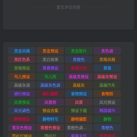
暂无评论内容
黑金风格
黑金预设
黑金胶片
黑色调
黑红色系
黑白效果
黑橙色
黑暗风格
黑暗预设
黄昏预设
黄昏时光
黄昏
鸟儿预设
鸟儿照
高级黑预设
高级灰预设
高级灰调
高级灰色调
高级灰
高端汽车
骑行预设
骑行摄影
食物预设
食物照
风景预设
风景照
风景
风光预设
风光调色
预设合集
预设下载
韩国城市
静物预设
静物特写
静物摄影
静物
青灰色预设
青橙色预设
青橙色调预设
青橙色
霓虹灯预设
霓虹灯
雾霾天气
雪景预设