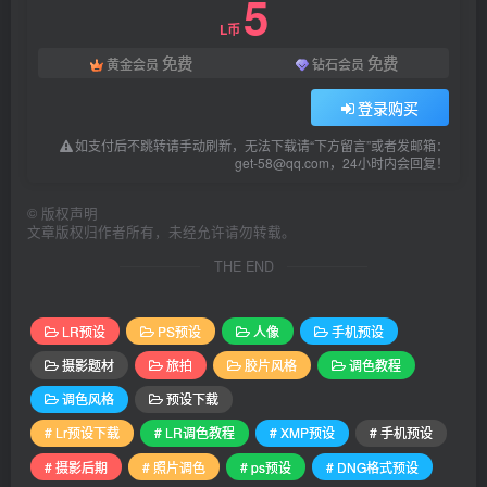
5
L币
免费
免费
黄金会员
钻石会员
登录购买
如支付后不跳转请手动刷新，无法下载请“下方留言”或者发邮箱：
get-58@qq.com，24小时内会回复！
©
版权声明
文章版权归作者所有，未经允许请勿转载。
THE END
LR预设
PS预设
人像
手机预设
摄影题材
旅拍
胶片风格
调色教程
调色风格
预设下载
# Lr预设下载
# LR调色教程
# XMP预设
# 手机预设
# 摄影后期
# 照片调色
# ps预设
# DNG格式预设