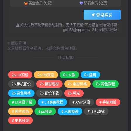
免费
免费
黄金会员
钻石会员
登录购买
如支付后不跳转请手动刷新，无法下载请“下方留言”或者发邮箱：
get-58@qq.com，24小时内会回复！
©
版权声明
文章版权归作者所有，未经允许请勿转载。
THE END
LR预设
PS预设
人像
建筑
手机预设
摄影题材
电影风格
调色教程
调色风格
预设下载
风光
# Lr预设下载
# LR调色教程
# XMP预设
# 手机预设
# 照片调色
# ps预设
# 人像预设
# 手机滤镜
# 电影预设