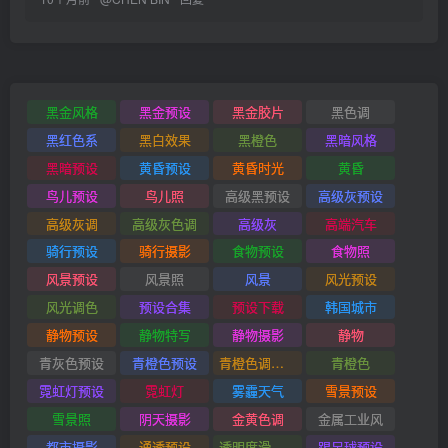
黑金风格
黑金预设
黑金胶片
黑色调
黑红色系
黑白效果
黑橙色
黑暗风格
黑暗预设
黄昏预设
黄昏时光
黄昏
鸟儿预设
鸟儿照
高级黑预设
高级灰预设
高级灰调
高级灰色调
高级灰
高端汽车
骑行预设
骑行摄影
食物预设
食物照
风景预设
风景照
风景
风光预设
风光调色
预设合集
预设下载
韩国城市
静物预设
静物特写
静物摄影
静物
青灰色预设
青橙色预设
青橙色调预设
青橙色
霓虹灯预设
霓虹灯
雾霾天气
雪景预设
雪景照
阴天摄影
金黄色调
金属工业风
都市摄影
通透预设
透明度滑块插件
踢足球预设