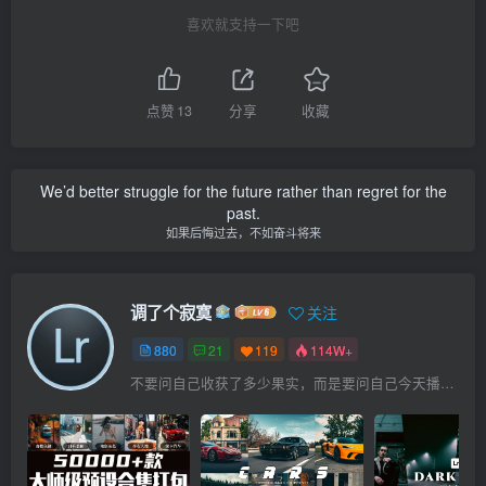
喜欢就支持一下吧
点赞
13
分享
收藏
We’d better struggle for the future rather than regret for the
past.
如果后悔过去，不如奋斗将来
调了个寂寞
关注
880
21
119
114W+
不要问自己收获了多少果实，而是要问自己今天播种了多少种子