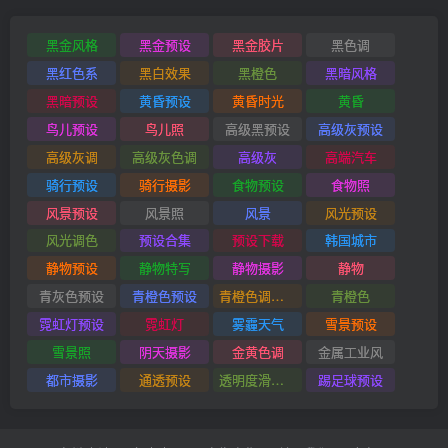
黑金风格
黑金预设
黑金胶片
黑色调
黑红色系
黑白效果
黑橙色
黑暗风格
黑暗预设
黄昏预设
黄昏时光
黄昏
鸟儿预设
鸟儿照
高级黑预设
高级灰预设
高级灰调
高级灰色调
高级灰
高端汽车
骑行预设
骑行摄影
食物预设
食物照
风景预设
风景照
风景
风光预设
风光调色
预设合集
预设下载
韩国城市
静物预设
静物特写
静物摄影
静物
青灰色预设
青橙色预设
青橙色调预设
青橙色
霓虹灯预设
霓虹灯
雾霾天气
雪景预设
雪景照
阴天摄影
金黄色调
金属工业风
都市摄影
通透预设
透明度滑块插件
踢足球预设