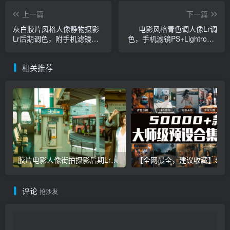
上一篇
下一篇
灰白胶片风格人像静物摄影
电影风格青色调人像Lr调
Lr后期调色，附手机滤镜
色，手机滤镜PS+Lightroom
PS+Lightroom预设下载！
预设下载！
相关推荐
胶片电影人像街拍摄影后期Lr调色教程，手机滤镜PS+Lightroom预设下载！
【全网最全，建议收藏】5万多款Lr顶级调色预设合集，
评论
抢沙发