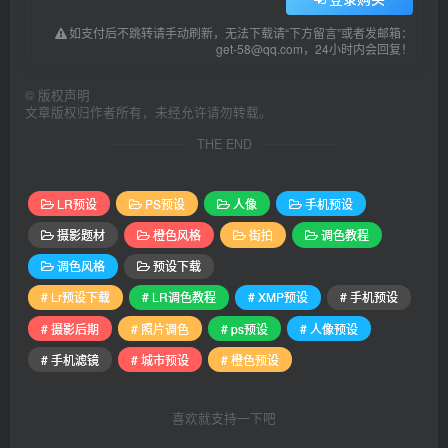
如支付后不跳转请手动刷新，无法下载请“下方留言”或者发邮箱：
get-58@qq.com，24小时内会回复！
©
版权声明
文章版权归作者所有，未经允许请勿转载。
THE END
LR预设
PS预设
人像
手机预设
摄影题材
橙色风格
街拍
调色教程
调色风格
预设下载
# Lr预设下载
# LR调色教程
# XMP预设
# 手机预设
# 摄影后期
# 照片调色
# ps预设
# 人像预设
# 手机滤镜
# 城市预设
# 橙色预设
喜欢就支持一下吧