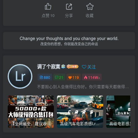
点赞
10
分享
收藏
Change your thoughts and you change your world.
改变你的思想，你就能改变自己的命运
调了个寂寞
关注
880
21
119
114W+
不要担心别人会做得比你好。你只需要每天都做得比前一天好就可以了
【全网最全，建议收藏】5万多款Lr顶级调色预设合集，精心整理，分类清晰，摄影师调色师必备素材，够用一辈子！
高级汽车电影质感Lr调色教程，手机滤镜PS+Lightroom预设下载！